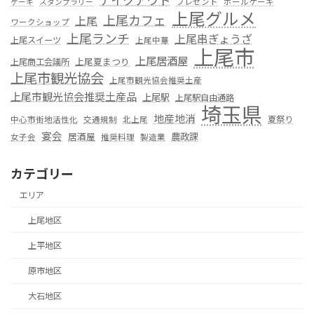
プレゼント
ホールケーキ
ケーキ
スタンプラリー
上尾グルメ
上尾カフェ
上尾
ワークショップ
上尾ランチ
上尾串ぎょうざ
上尾スイーツ
上尾中華
上尾市
上尾居酒屋
上尾夏まつり
上尾商工会議所
上尾市観光協会
上尾市観光協会推奨土産
上尾市観光協会推奨土産品
上尾駅
上尾駅自由通路
埼玉県
地産地消
夏祭り
中心市街地活性化
交通規制
北上尾
宴会
居酒屋
農政課
女子会
推奨料理
製造業
カテゴリー
エリア
上尾地区
上平地区
原市地区
大石地区