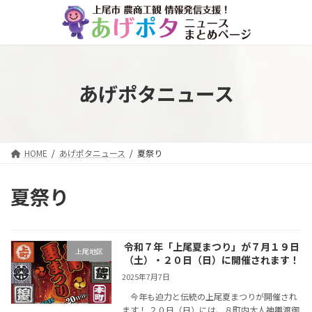
コ
ナ
ン
ビ
テ
ゲ
ン
ー
ツ
シ
へ
ョ
あげポタニュース
ス
ン
キ
に
ッ
移
プ
動
HOME
あげポタニュース
夏祭り
夏祭り
令和７年「上尾夏まつり」が７月１９日
上尾地区
（土）・２０日（日）に開催されます！
2025年7月7日
今年も迫力と伝統の上尾夏まつりが開催され
ます！ ２０日（日）には、８町内大人神輿渡御