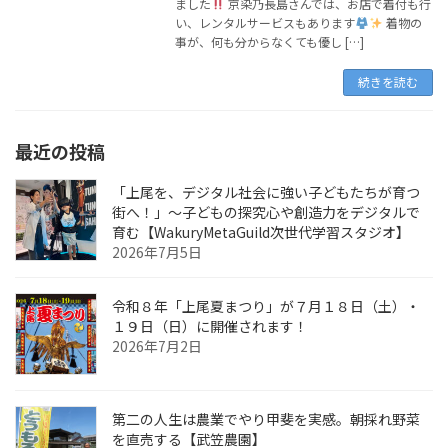
ました
京染乃長島さんでは、お店で着付も行
い、レンタルサービスもあります
着物の
事が、何も分からなくても優し […]
続きを読む
最近の投稿
「上尾を、デジタル社会に強い子どもたちが育つ
街へ！」〜子どもの探究心や創造力をデジタルで
育む【WakuryMetaGuild次世代学習スタジオ】
2026年7月5日
令和８年「上尾夏まつり」が７月１８日（土）・
１９日（日）に開催されます！
2026年7月2日
第二の人生は農業でやり甲斐を実感。朝採れ野菜
を直売する【武笠農園】