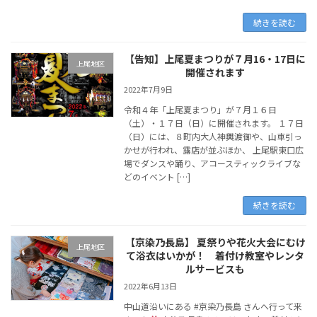
続きを読む
【告知】上尾夏まつりが７月16・17日に
上尾地区
開催されます
2022年7月9日
令和４年「上尾夏まつり」が７月１６日
（土）・１７日（日）に開催されます。 １７日
（日）には、８町内大人神輿渡御や、山車引っ
かせが行われ、露店が並ぶほか、 上尾駅東口広
場でダンスや踊り、アコースティックライブな
どのイベント […]
続きを読む
【京染乃長島】 夏祭りや花火大会にむけ
上尾地区
て浴衣はいかが！ 着付け教室やレンタ
ルサービスも
2022年6月13日
中山道沿いにある #京染乃長島 さんへ行って来