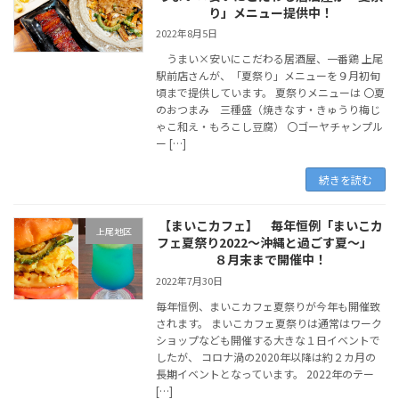
り」メニュー提供中！
2022年8月5日
うまい×安いにこだわる居酒屋、一番鶏 上尾
駅前店さんが、「夏祭り」メニューを９月初旬
頃まで提供しています。 夏祭りメニューは 〇夏
のおつまみ 三種盛（焼きなす・きゅうり梅じ
ゃこ和え・もろこし豆腐） 〇ゴーヤチャンプル
ー […]
続きを読む
【まいこカフェ】 毎年恒例「まいこカ
上尾地区
フェ夏祭り2022～沖縄と過ごす夏～」
８月末まで開催中！
2022年7月30日
毎年恒例、まいこカフェ夏祭りが今年も開催致
されます。 まいこカフェ夏祭りは通常はワーク
ショップなども開催する大きな１日イベントで
したが、 コロナ渦の2020年以降は約２カ月の
長期イベントとなっています。 2022年のテー
[…]