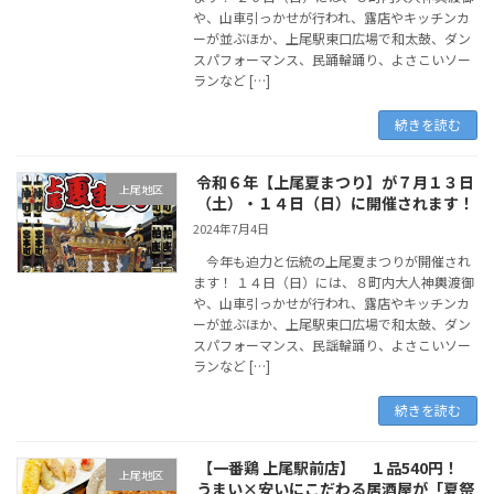
や、山車引っかせが行われ、露店やキッチンカ
ーが並ぶほか、上尾駅東口広場で和太鼓、ダン
スパフォーマンス、民踊輪踊り、よさこいソー
ランなど […]
続きを読む
令和６年【上尾夏まつり】が７月１３日
上尾地区
（土）・１４日（日）に開催されます！
2024年7月4日
今年も迫力と伝統の上尾夏まつりが開催され
ます！ １４日（日）には、８町内大人神輿渡御
や、山車引っかせが行われ、露店やキッチンカ
ーが並ぶほか、上尾駅東口広場で和太鼓、ダン
スパフォーマンス、民謡輪踊り、よさこいソー
ランなど […]
続きを読む
【一番鶏 上尾駅前店】 １品540円！
上尾地区
うまい×安いにこだわる居酒屋が「夏祭