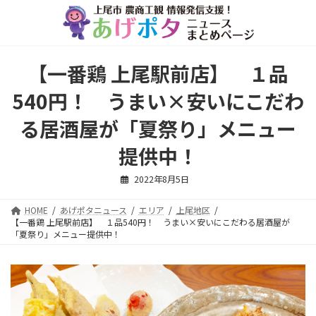
コ
ナ
ン
ビ
テ
ゲ
ン
ー
ツ
シ
【一番鶏 上尾駅前店】 １品
へ
ョ
ス
ン
540円！ うまい×安いにこだわ
キ
に
ッ
移
る居酒屋が「夏祭り」メニュー
プ
動
提供中！
2022年8月5日
HOME
あげポタニュース
エリア
上尾地区
【一番鶏 上尾駅前店】 １品540円！ うまい×安いにこだわる居酒屋が
「夏祭り」メニュー提供中！