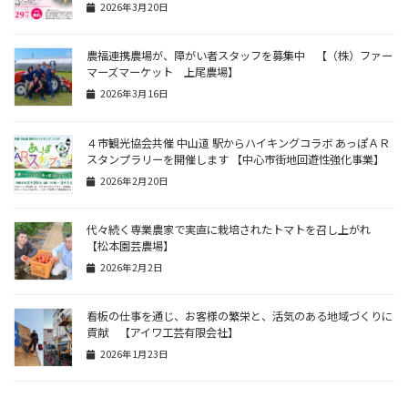
2026年3月20日
農福連携農場が、障がい者スタッフを募集中 【（株）ファー
マーズマーケット 上尾農場】
2026年3月16日
４市観光協会共催 中山道 駅からハイキングコラボ あっぽＡＲ
スタンプラリーを開催します 【中心市街地回遊性強化事業】
2026年2月20日
代々続く専業農家で実直に栽培されたトマトを召し上がれ
【松本園芸農場】
2026年2月2日
看板の仕事を通じ、お客様の繁栄と、活気のある地域づくりに
貢献 【アイワ工芸有限会社】
2026年1月23日