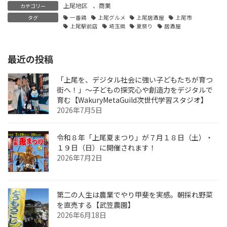
上尾地区
、
商業
カテゴリー
タグ
一番鶏
上尾グルメ
上尾居酒屋
上尾市
上尾駅前店
埼玉県
夏祭り
居酒屋
最近の投稿
「上尾を、デジタル社会に強い子どもたちが育つ
街へ！」〜子どもの探究心や創造力をデジタルで
育む【WakuryMetaGuild次世代学習スタジオ】
2026年7月5日
令和８年「上尾夏まつり」が７月１８日（土）・
１９日（日）に開催されます！
2026年7月2日
第二の人生は農業でやり甲斐を実感。朝採れ野菜
を直売する【武笠農園】
2026年6月18日