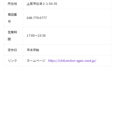
所在地
上尾市谷津２-1-50-35
電話番
048-779-0777
号
営業時
17:00～23:30
間
定休日
年末年始
リンク
ホームページ
https://ichibandori-ageo.owst.jp/