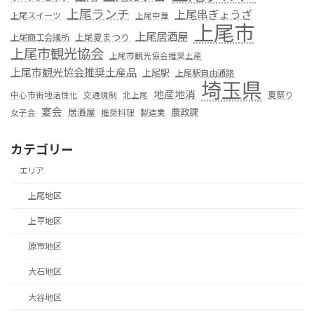
上尾ランチ
上尾串ぎょうざ
上尾スイーツ
上尾中華
上尾市
上尾居酒屋
上尾夏まつり
上尾商工会議所
上尾市観光協会
上尾市観光協会推奨土産
上尾市観光協会推奨土産品
上尾駅
上尾駅自由通路
埼玉県
地産地消
夏祭り
中心市街地活性化
交通規制
北上尾
宴会
居酒屋
農政課
女子会
推奨料理
製造業
カテゴリー
エリア
上尾地区
上平地区
原市地区
大石地区
大谷地区