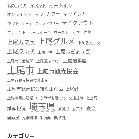
イートイン
ものつくり
イベント
カフェ
キッチンカー
オンラインショップ
テイクアウト
ギフト
ケーキ
スタンプラリー
上尾
プレゼント
ホールケーキ
ワークショップ
上尾グルメ
上尾カフェ
上尾スイーツ
上尾ランチ
上尾串ぎょうざ
上尾中華
上尾居酒屋
上尾夏まつり
上尾商工会議所
上尾市
上尾市観光協会
上尾市観光協会推奨土産
上尾市観光協会推奨土産品
上尾駅
上尾駅自由通路
中心市街地活性化
交通規制
北上尾
埼玉県
地産地消
宴会
夏祭り
女子会
居酒屋
農政課
推奨料理
製造業
カテゴリー