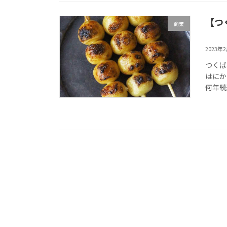
【つ
商業
2023年
つくば
はにか
何年続