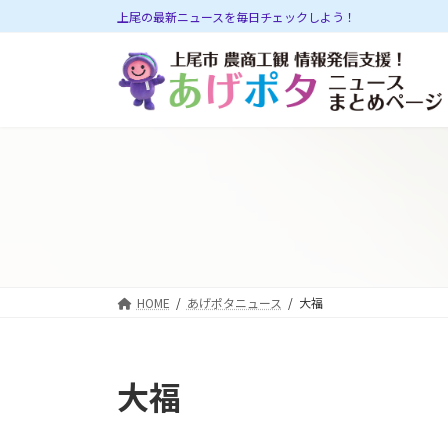
コ
ナ
上尾の最新ニュースを毎日チェックしよう！
ン
ビ
テ
ゲ
ン
ー
ツ
シ
へ
ョ
ス
ン
キ
に
ッ
移
プ
動
HOME
あげポタニュース
大福
大福