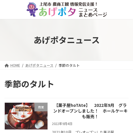
コ
ナ
ン
ビ
テ
ゲ
ン
ー
ツ
シ
へ
ョ
あげポタニュース
ス
ン
キ
に
ッ
移
プ
動
HOME
あげポタニュース
季節のタルト
季節のタルト
【菓子屋hoTAte】 2022年9月 グラ
商業
ンドオープンしました！ ホールケーキ
も販売！
2022年9月4日
2021年10月 プレオープンした菓子屋