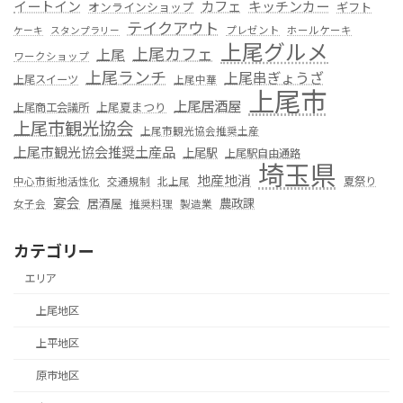
カフェ
イートイン
キッチンカー
オンラインショップ
ギフト
テイクアウト
プレゼント
ホールケーキ
ケーキ
スタンプラリー
上尾グルメ
上尾カフェ
上尾
ワークショップ
上尾ランチ
上尾串ぎょうざ
上尾スイーツ
上尾中華
上尾市
上尾居酒屋
上尾夏まつり
上尾商工会議所
上尾市観光協会
上尾市観光協会推奨土産
上尾市観光協会推奨土産品
上尾駅
上尾駅自由通路
埼玉県
地産地消
夏祭り
中心市街地活性化
交通規制
北上尾
宴会
居酒屋
農政課
女子会
推奨料理
製造業
カテゴリー
エリア
上尾地区
上平地区
原市地区