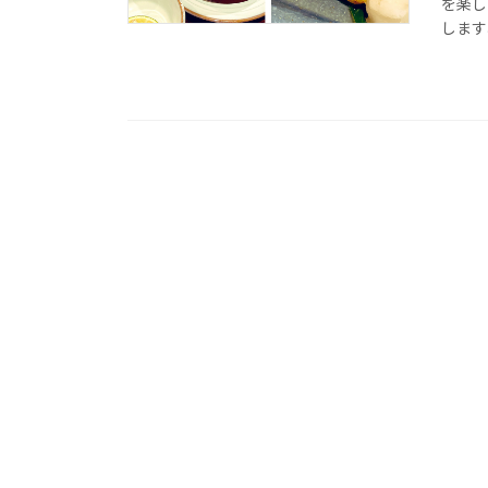
を楽し
します