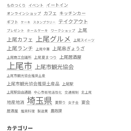
イートイン
ものつくり
イベント
カフェ
キッチンカー
オンラインショップ
テイクアウト
ギフト
ケーキ
スタンプラリー
上尾
プレゼント
ホールケーキ
ワークショップ
上尾グルメ
上尾カフェ
上尾スイーツ
上尾ランチ
上尾串ぎょうざ
上尾中華
上尾居酒屋
上尾夏まつり
上尾商工会議所
上尾市
上尾市観光協会
上尾市観光協会推奨土産
上尾市観光協会推奨土産品
上尾駅
上尾駅自由通路
中心市街地活性化
交通規制
北上尾
埼玉県
地産地消
宴会
夏祭り
女子会
居酒屋
農政課
推奨料理
製造業
カテゴリー