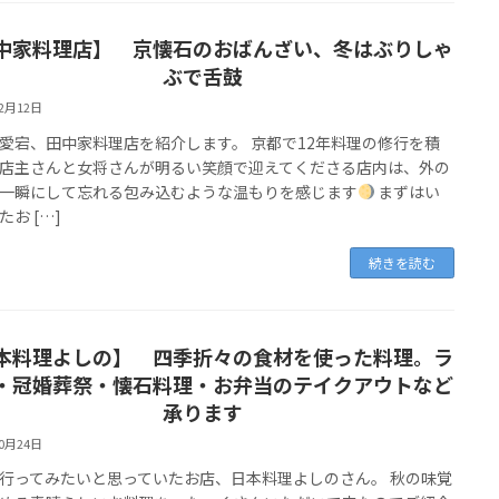
中家料理店】 京懐石のおばんざい、冬はぶりしゃ
ぶで舌鼓
12月12日
愛宕、田中家料理店を紹介します。 京都で12年料理の修行を積
店主さんと女将さんが明るい笑顔で迎えてくださる店内は、外の
一瞬にして忘れる包み込むような温もりを感じます
まずはい
たお […]
続きを読む
本料理よしの】 四季折々の食材を使った料理。ラ
・冠婚葬祭・懐石料理・お弁当のテイクアウトなど
承ります
10月24日
行ってみたいと思っていたお店、日本料理よしのさん。 秋の味覚