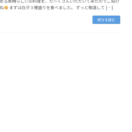
める素晴らしいお料理を、た～くさんいただいて来たのでご紹介
ね
まずは白子３種盛りを食べました。 ずっと敬遠して […]
続きを読む