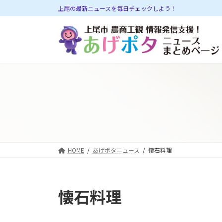
コ
ナ
上尾の最新ニュースを毎日チェックしよう！
ン
ビ
テ
ゲ
ン
ー
ツ
シ
へ
ョ
ス
ン
キ
に
ッ
移
プ
動
HOME
あげポタニュース
懐石料理
懐石料理