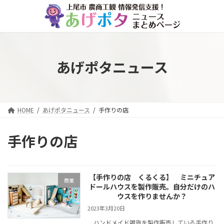
コ
ナ
ン
ビ
テ
ゲ
ン
ー
ツ
シ
へ
ョ
あげポタニュース
ス
ン
キ
に
ッ
移
プ
動
HOME
あげポタニュース
手作りの店
手作りの店
【手作りの店 くるくる】 ミニチュア
商業
ドールハウスを製作販売。自分だけのハ
ウスを作りませんか？
2023年3月20日
ハンドメイド雑貨を製作販売している手作り