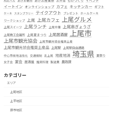
あげお産業祭
ものつくり
イベント
お弁当
AGEバル
あげお朝市
カフェ
イートイン
キッチンカー
オンラインショップ
ギフト
テイクアウト
プレゼント
ホールケーキ
ケーキ
スタンプラリー
上尾グルメ
上尾カフェ
上尾
ワークショップ
上尾ランチ
上尾串ぎょうざ
上尾スイーツ
上尾中華
上尾市
上尾居酒屋
上尾夏まつり
上尾商工会議所
上尾市観光協会
上尾市観光協会推奨土産
上尾市観光協会推奨土産品
上尾駅
上尾駅自由通路
埼玉県
地産地消
夏祭り
中心市街地活性化
交通規制
北上尾
宴会
居酒屋
農政課
女子会
推奨料理
製造業
カテゴリー
エリア
上尾地区
上平地区
原市地区