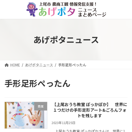
コ
ナ
ン
ビ
テ
ゲ
ン
ー
ツ
シ
へ
ョ
あげポタニュース
ス
ン
キ
に
ッ
移
プ
動
HOME
あげポタニュース
手形足形ぺったん
手形足形ぺったん
【上尾おうち教室 ぽっかぽか】 世界に
商業
１つだけの手形足形アート&ごろんフォ
トを残します
2023年11月25日
上尾おうち教室 ぽっかぽかさんは、世界に1