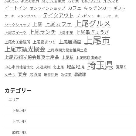
あげお産業祭
ものつくり
イベント
お弁当
AGEバル
あげお朝市
カフェ
イートイン
キッチンカー
オンラインショップ
ギフト
テイクアウト
プレゼント
ホールケーキ
ケーキ
スタンプラリー
上尾グルメ
上尾カフェ
上尾
ワークショップ
上尾ランチ
上尾串ぎょうざ
上尾スイーツ
上尾中華
上尾市
上尾居酒屋
上尾夏まつり
上尾商工会議所
上尾市観光協会
上尾市観光協会推奨土産
上尾市観光協会推奨土産品
上尾駅
上尾駅自由通路
埼玉県
地産地消
夏祭り
中心市街地活性化
交通規制
北上尾
宴会
居酒屋
農政課
女子会
推奨料理
製造業
カテゴリー
エリア
上尾地区
上平地区
原市地区