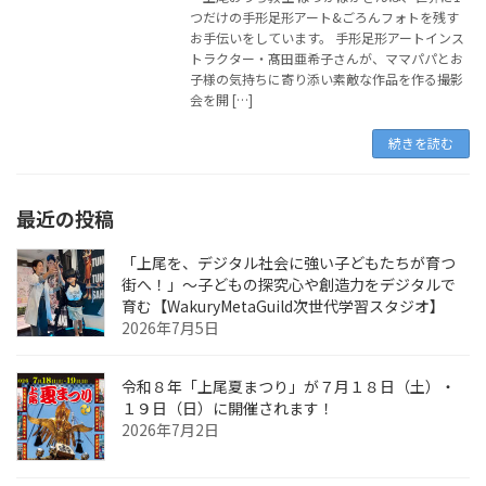
つだけの手形足形アート&ごろんフォトを残す
お手伝いをしています。 手形足形アートインス
トラクター・髙田亜希子さんが、ママパパとお
子様の気持ちに寄り添い素敵な作品を作る撮影
会を開 […]
続きを読む
最近の投稿
「上尾を、デジタル社会に強い子どもたちが育つ
街へ！」〜子どもの探究心や創造力をデジタルで
育む【WakuryMetaGuild次世代学習スタジオ】
2026年7月5日
令和８年「上尾夏まつり」が７月１８日（土）・
１９日（日）に開催されます！
2026年7月2日