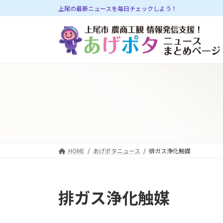
コ
ナ
上尾の最新ニュースを毎日チェックしよう！
ン
ビ
テ
ゲ
ン
ー
ツ
シ
へ
ョ
ス
ン
キ
に
ッ
移
プ
動
HOME
あげポタニュース
排ガス浄化触媒
排ガス浄化触媒