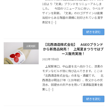
1日より「文楽」ブランドをリニューアルしま
した。 今回のリニューアルに伴い、ラベルデ
ザインを刷新。「文楽」のロゴデザインは創業
当初からある陶器の酒樽に刻印されている漢字
表記を […]
続きを読む
【北西酒造株式会社】 AGEOブランド
上尾地区
から新商品発売！ 上尾夏まつりではブ
ース販売実施！
2022年7月6日
上尾駅東口、中山道を北へ向かうと、漆黒の
モダンなビルが目に飛び込んできます。ここは
「北西酒造株式会社」の本社・酒蔵です。 北
西酒造は明治27年（128年前）、秩父からの伏
流水、弱硬水の井戸水を用いて清酒製造業を創
業し […]
続きを読む