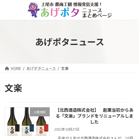
コ
ナ
ン
ビ
テ
ゲ
ン
ー
ツ
シ
へ
ョ
あげポタニュース
ス
ン
キ
に
ッ
移
プ
動
HOME
あげポタニュース
文楽
文楽
【北西酒造株式会社】 創業当初からあ
上尾地区
る「文楽」ブランドをリニューアルしま
した
2022年10月27日
彩來が人気の北西酒造株式会社さんが、10月