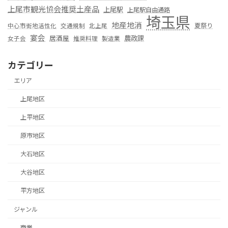
上尾市観光協会推奨土産品
上尾駅
上尾駅自由通路
埼玉県
地産地消
夏祭り
中心市街地活性化
交通規制
北上尾
宴会
居酒屋
農政課
女子会
推奨料理
製造業
カテゴリー
エリア
上尾地区
上平地区
原市地区
大石地区
大谷地区
平方地区
ジャンル
商業