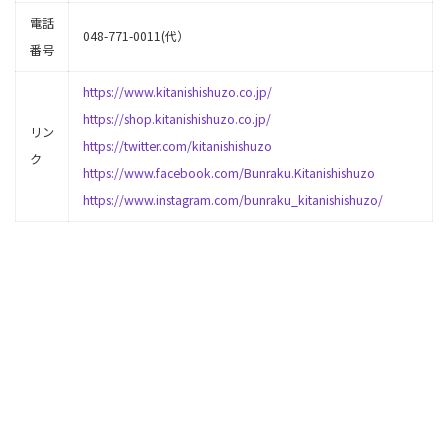
電話
048-771-0011(代）
番号
https://www.kitanishishuzo.co.jp/
https://shop.kitanishishuzo.co.jp/
リン
https://twitter.com/kitanishishuzo
ク
https://www.facebook.com/Bunraku.Kitanishishuzo
https://www.instagram.com/bunraku_kitanishishuzo/