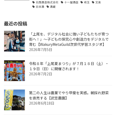
北西酒造株式会社
十一屋酒店
埼玉
文楽
日本酒
酒蔵
最近の投稿
「上尾を、デジタル社会に強い子どもたちが育つ
街へ！」〜子どもの探究心や創造力をデジタルで
育む【WakuryMetaGuild次世代学習スタジオ】
2026年7月5日
令和８年「上尾夏まつり」が７月１８日（土）・
１９日（日）に開催されます！
2026年7月2日
第二の人生は農業でやり甲斐を実感。朝採れ野菜
を直売する【武笠農園】
2026年6月18日