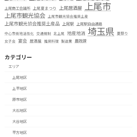
上尾市
上尾居酒屋
上尾夏まつり
上尾商工会議所
上尾市観光協会
上尾市観光協会推奨土産
上尾市観光協会推奨土産品
上尾駅
上尾駅自由通路
埼玉県
地産地消
夏祭り
中心市街地活性化
交通規制
北上尾
宴会
居酒屋
農政課
女子会
推奨料理
製造業
カテゴリー
エリア
上尾地区
上平地区
原市地区
大石地区
大谷地区
平方地区