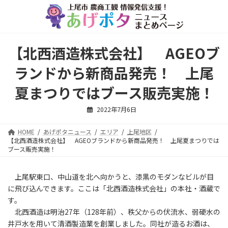
コ
ナ
ン
ビ
テ
ゲ
ン
ー
ツ
シ
【北西酒造株式会社】 AGEOブ
へ
ョ
ス
ン
ランドから新商品発売！ 上尾
キ
に
ッ
移
夏まつりではブース販売実施！
プ
動
2022年7月6日
HOME
あげポタニュース
エリア
上尾地区
【北西酒造株式会社】 AGEOブランドから新商品発売！ 上尾夏まつりでは
ブース販売実施！
上尾駅東口、中山道を北へ向かうと、漆黒のモダンなビルが目
に飛び込んできます。ここは「北西酒造株式会社」の本社・酒蔵で
す。
北西酒造は明治27年（128年前）、秩父からの伏流水、弱硬水の
井戸水を用いて清酒製造業を創業しました。同社が造るお酒は、