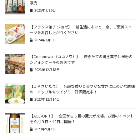
販売
2025年3月6日
【フランス菓子 ジョゼ】 新生活にホッと一息、ご褒美スイ
ーツをお召し上がりください
2024年3月8日
【Coconowa （ココノワ）】 焼きたての焼き菓子と米粉の
シフォンケーキのお店です
2023年12月18日
【ＪＡさいたま】 芳醇な香りと爽やかな甘さにほのかな酸味
の アップルキウイグミ 好評販売中！
2023年12月14日
【AGE-ON！】 全国から６蔵の蔵元が来場。お酒のイベント
を９月９日・10日に開催！
2023年9月1日