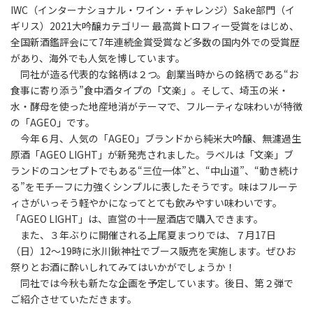
IWC（インターナショナル・ワイン・チャレンジ）Sake部門（イ
ギリス）2021大吟醸カテゴリー 最高賞トロフィー受賞をはじめ、
全国新酒鑑評会にて7年連続金賞受賞など多数の国内外での受賞歴
があり、海外でも人気を博しています。
同社が造る代表的な銘柄は２つ。創業当時からの銘柄である“お
食事に寄り添う”食中酒タイプの「文楽」。そして、埼玉の米・
水・酵母を使った地産地消がテーマで、フルーティな味わいが特徴
の「AGEO」です。
今年６月、人気の「AGEO」ブランドから純米大吟醸、無濾過生
原酒「AGEO LIGHT」が新発売されました。ラベルは「文楽」ブ
ランドのコンセプトでもある“三位一体”と、“中山道”、“動き続け
る”をモチーフに力強くシンプルに表したそうです。味はフルーテ
ィさがいっそう軽やかになってとても飲みやすい味わいです。
「AGEO LIGHT」は、直営の十一屋酒店で購入できます。
また、３年ぶりに開催される上尾夏まつりでは、７月17日
（日）12～19時に氷川鍬神社でブース販売を実施します。ぜひお
祭りとお酒に酔いしれてみてはいかがでしょうか！
同社では今秋も新たな企画を予定しています。後日、第２弾で
ご紹介させていただきます。