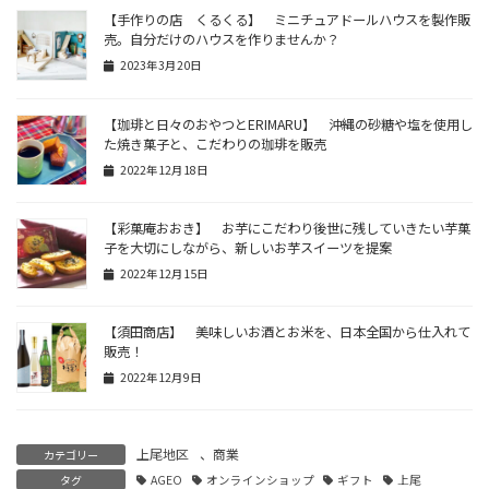
【手作りの店 くるくる】 ミニチュアドールハウスを製作販
売。自分だけのハウスを作りませんか？
2023年3月20日
【珈琲と日々のおやつとERIMARU】 沖縄の砂糖や塩を使用し
た焼き菓子と、こだわりの珈琲を販売
2022年12月18日
【彩菓庵おおき】 お芋にこだわり後世に残していきたい芋菓
子を大切にしながら、新しいお芋スイーツを提案
2022年12月15日
【須田商店】 美味しいお酒とお米を、日本全国から仕入れて
販売！
2022年12月9日
上尾地区
、
商業
カテゴリー
タグ
AGEO
オンラインショップ
ギフト
上尾