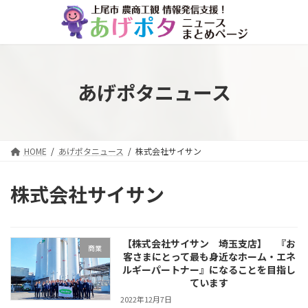
コ
ナ
ン
ビ
テ
ゲ
ン
ー
ツ
シ
へ
ョ
あげポタニュース
ス
ン
キ
に
ッ
移
プ
動
HOME
あげポタニュース
株式会社サイサン
株式会社サイサン
【株式会社サイサン 埼玉支店】 『お
商業
客さまにとって最も身近なホーム・エネ
ルギーパートナー』になることを目指し
ています
2022年12月7日