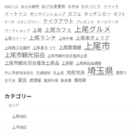
あげお産業祭
ものつくり
イベント
お弁当
AGEバル
あげお朝市
カフェ
イートイン
キッチンカー
オンラインショップ
ギフト
テイクアウト
プレゼント
ホールケーキ
ケーキ
スタンプラリー
上尾グルメ
上尾カフェ
上尾
ワークショップ
上尾ランチ
上尾串ぎょうざ
上尾スイーツ
上尾中華
上尾市
上尾居酒屋
上尾夏まつり
上尾商工会議所
上尾市観光協会
上尾市観光協会推奨土産
上尾市観光協会推奨土産品
上尾駅
上尾駅自由通路
埼玉県
地産地消
夏祭り
中心市街地活性化
交通規制
北上尾
宴会
居酒屋
農政課
女子会
推奨料理
製造業
カテゴリー
エリア
上尾地区
上平地区