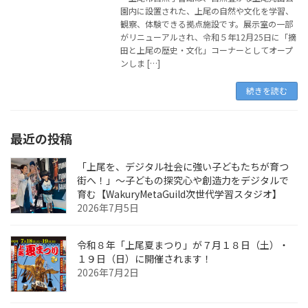
園内に設置された、上尾の自然や文化を学習、
観察、体験できる拠点施設です。展示室の一部
がリニューアルされ、令和５年12月25日に「摘
田と上尾の歴史・文化」コーナーとしてオープ
ンしま […]
続きを読む
最近の投稿
「上尾を、デジタル社会に強い子どもたちが育つ
街へ！」〜子どもの探究心や創造力をデジタルで
育む【WakuryMetaGuild次世代学習スタジオ】
2026年7月5日
令和８年「上尾夏まつり」が７月１８日（土）・
１９日（日）に開催されます！
2026年7月2日