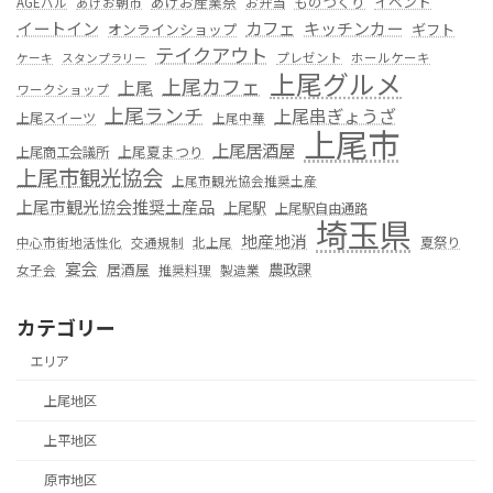
あげお産業祭
ものつくり
イベント
お弁当
AGEバル
あげお朝市
カフェ
イートイン
キッチンカー
オンラインショップ
ギフト
テイクアウト
プレゼント
ホールケーキ
ケーキ
スタンプラリー
上尾グルメ
上尾カフェ
上尾
ワークショップ
上尾ランチ
上尾串ぎょうざ
上尾スイーツ
上尾中華
上尾市
上尾居酒屋
上尾夏まつり
上尾商工会議所
上尾市観光協会
上尾市観光協会推奨土産
上尾市観光協会推奨土産品
上尾駅
上尾駅自由通路
埼玉県
地産地消
夏祭り
中心市街地活性化
交通規制
北上尾
宴会
居酒屋
農政課
女子会
推奨料理
製造業
カテゴリー
エリア
上尾地区
上平地区
原市地区