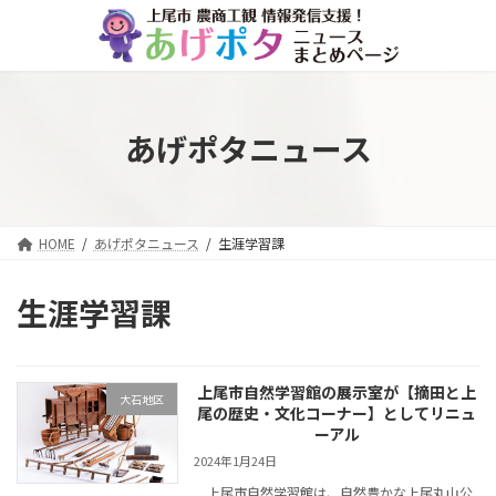
コ
ナ
ン
ビ
テ
ゲ
ン
ー
ツ
シ
へ
ョ
あげポタニュース
ス
ン
キ
に
ッ
移
プ
動
HOME
あげポタニュース
生涯学習課
生涯学習課
上尾市自然学習館の展示室が【摘田と上
大石地区
尾の歴史・文化コーナー】としてリニュ
ーアル
2024年1月24日
上尾市自然学習館は、自然豊かな上尾丸山公