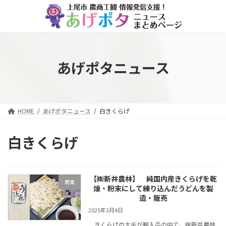
コ
ナ
ン
ビ
テ
ゲ
ン
ー
ツ
シ
へ
ョ
あげポタニュース
ス
ン
キ
に
ッ
移
プ
動
HOME
あげポタニュース
白きくらげ
白きくらげ
【㈱新井農林】 純国内産きくらげを乾
商業
燥・粉末にして練り込んだうどんを製
造・販売
2025年3月4日
きくらげの大半が輸入品の中で、㈱新井農林