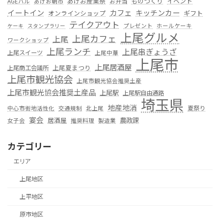
あげお産業祭
ものつくり
イベント
お弁当
AGEバル
あげお朝市
カフェ
イートイン
キッチンカー
オンラインショップ
ギフト
テイクアウト
プレゼント
ホールケーキ
ケーキ
スタンプラリー
上尾グルメ
上尾カフェ
上尾
ワークショップ
上尾ランチ
上尾串ぎょうざ
上尾スイーツ
上尾中華
上尾市
上尾居酒屋
上尾夏まつり
上尾商工会議所
上尾市観光協会
上尾市観光協会推奨土産
上尾市観光協会推奨土産品
上尾駅
上尾駅自由通路
埼玉県
地産地消
夏祭り
中心市街地活性化
交通規制
北上尾
宴会
居酒屋
農政課
女子会
推奨料理
製造業
カテゴリー
エリア
上尾地区
上平地区
原市地区