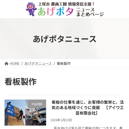
コ
ナ
ン
ビ
テ
ゲ
ン
ー
ツ
シ
へ
ョ
あげポタニュース
ス
ン
キ
に
ッ
移
プ
動
HOME
あげポタニュース
看板製作
看板製作
看板の仕事を通じ、お客様の繁栄と、活
大谷地区
気のある地域づくりに貢献 【アイワ工
芸有限会社】
2026年1月23日
街を歩けば至る所で看板が目につきます。看