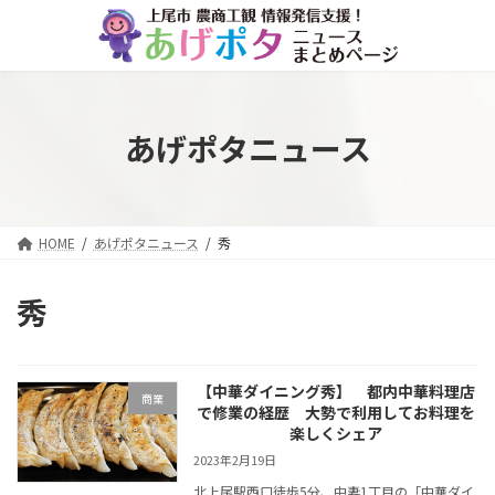
コ
ナ
ン
ビ
テ
ゲ
ン
ー
ツ
シ
へ
ョ
あげポタニュース
ス
ン
キ
に
ッ
移
プ
動
HOME
あげポタニュース
秀
秀
【中華ダイニング秀】 都内中華料理店
商業
で修業の経歴 大勢で利用してお料理を
楽しくシェア
2023年2月19日
北上尾駅西口徒歩5分、中妻1丁目の「中華ダイ