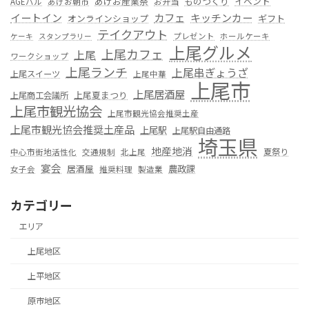
あげお産業祭
ものつくり
イベント
お弁当
AGEバル
あげお朝市
カフェ
イートイン
キッチンカー
オンラインショップ
ギフト
テイクアウト
プレゼント
ホールケーキ
ケーキ
スタンプラリー
上尾グルメ
上尾カフェ
上尾
ワークショップ
上尾ランチ
上尾串ぎょうざ
上尾スイーツ
上尾中華
上尾市
上尾居酒屋
上尾夏まつり
上尾商工会議所
上尾市観光協会
上尾市観光協会推奨土産
上尾市観光協会推奨土産品
上尾駅
上尾駅自由通路
埼玉県
地産地消
夏祭り
中心市街地活性化
交通規制
北上尾
宴会
居酒屋
農政課
女子会
推奨料理
製造業
カテゴリー
エリア
上尾地区
上平地区
原市地区