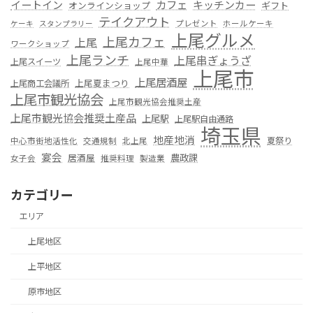
カフェ
イートイン
キッチンカー
オンラインショップ
ギフト
テイクアウト
プレゼント
ホールケーキ
ケーキ
スタンプラリー
上尾グルメ
上尾カフェ
上尾
ワークショップ
上尾ランチ
上尾串ぎょうざ
上尾スイーツ
上尾中華
上尾市
上尾居酒屋
上尾夏まつり
上尾商工会議所
上尾市観光協会
上尾市観光協会推奨土産
上尾市観光協会推奨土産品
上尾駅
上尾駅自由通路
埼玉県
地産地消
夏祭り
中心市街地活性化
交通規制
北上尾
宴会
居酒屋
農政課
女子会
推奨料理
製造業
カテゴリー
エリア
上尾地区
上平地区
原市地区