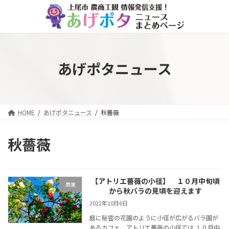
コ
ナ
ン
ビ
テ
ゲ
ン
ー
ツ
シ
へ
ョ
あげポタニュース
ス
ン
キ
に
ッ
移
プ
動
HOME
あげポタニュース
秋薔薇
秋薔薇
【アトリエ薔薇の小径】 １０月中旬頃
商業
から秋バラの見頃を迎えます
2022年10月6日
庭に秘密の花園のように小径が広がるバラ園が
あるカフェ、アトリエ薔薇の小径では １０月中