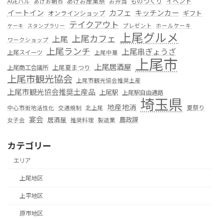
あげお産業祭
ものつくり
イベント
お弁当
AGEバル
あげお朝市
カフェ
イートイン
キッチンカー
オンラインショップ
ギフト
テイクアウト
プレゼント
ホールケーキ
ケーキ
スタンプラリー
上尾グルメ
上尾カフェ
上尾
ワークショップ
上尾ランチ
上尾串ぎょうざ
上尾スイーツ
上尾中華
上尾市
上尾居酒屋
上尾夏まつり
上尾商工会議所
上尾市観光協会
上尾市観光協会推奨土産
上尾市観光協会推奨土産品
上尾駅
上尾駅自由通路
埼玉県
地産地消
夏祭り
中心市街地活性化
交通規制
北上尾
宴会
居酒屋
農政課
女子会
推奨料理
製造業
カテゴリー
エリア
上尾地区
上平地区
原市地区