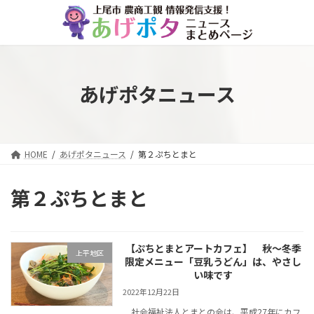
コ
ナ
ン
ビ
テ
ゲ
ン
ー
ツ
シ
へ
ョ
あげポタニュース
ス
ン
キ
に
ッ
移
プ
動
HOME
あげポタニュース
第２ぷちとまと
第２ぷちとまと
【ぷちとまとアートカフェ】 秋～冬季
上平地区
限定メニュー「豆乳うどん」は、やさし
い味です
2022年12月22日
社会福祉法人とまとの会は、平成27年にカフ