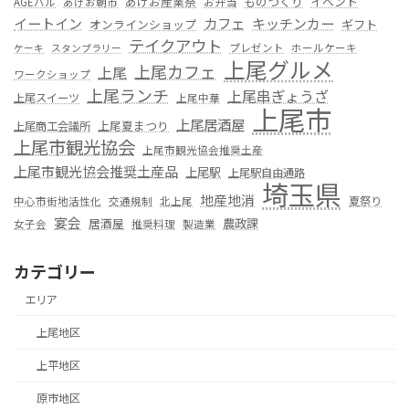
あげお産業祭
ものつくり
イベント
お弁当
AGEバル
あげお朝市
カフェ
イートイン
キッチンカー
オンラインショップ
ギフト
テイクアウト
プレゼント
ホールケーキ
ケーキ
スタンプラリー
上尾グルメ
上尾カフェ
上尾
ワークショップ
上尾ランチ
上尾串ぎょうざ
上尾スイーツ
上尾中華
上尾市
上尾居酒屋
上尾夏まつり
上尾商工会議所
上尾市観光協会
上尾市観光協会推奨土産
上尾市観光協会推奨土産品
上尾駅
上尾駅自由通路
埼玉県
地産地消
夏祭り
中心市街地活性化
交通規制
北上尾
宴会
居酒屋
農政課
女子会
推奨料理
製造業
カテゴリー
エリア
上尾地区
上平地区
原市地区