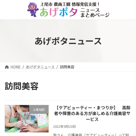
コ
ナ
ン
ビ
テ
ゲ
ン
ー
ツ
シ
へ
ョ
あげポタニュース
ス
ン
キ
に
ッ
移
プ
動
HOME
あげポタニュース
訪問美容
訪問美容
【ケアビューティー・まつりか】 高齢
上尾地区
者や障害のある方が楽しめる介護美容サ
ービス
2022年9月20日
皆さん、介護美容（ケアビューティー）って知