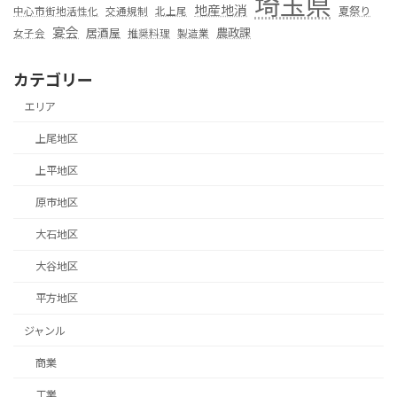
埼玉県
地産地消
夏祭り
中心市街地活性化
交通規制
北上尾
宴会
居酒屋
農政課
女子会
推奨料理
製造業
カテゴリー
エリア
上尾地区
上平地区
原市地区
大石地区
大谷地区
平方地区
ジャンル
商業
工業