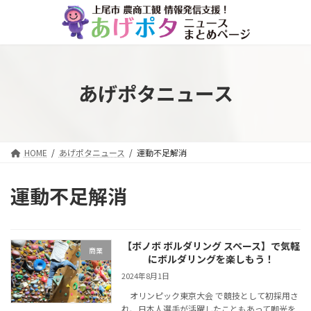
コ
ナ
ン
ビ
テ
ゲ
ン
ー
ツ
シ
へ
ョ
あげポタニュース
ス
ン
キ
に
ッ
移
プ
動
HOME
あげポタニュース
運動不足解消
運動不足解消
【ボノボ ボルダリング スペース】で気軽
商業
にボルダリングを楽しもう！
2024年8月1日
オリンピック東京大会 で競技として初採用さ
れ、日本人選手が活躍したこともあって脚光を