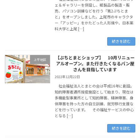
ェ＆ギャラリーを併設し、紙製品の製造・販
売、パソコン訓練などを行う「第2ぷちとま
と」をオープンしました。上尾市のキャラクタ
ー「アッピー」をかたどった人形焼や、日本薬
科大学と上尾 […]
続きを読む
【ぷちとまとショップ】 10月リニュー
上平地区
アルオープン。また行きたくなるパン屋
さんを目指しています
2022年12月22日
社会福祉法人とまとの会は平成16年に創設。
知的障害者通所授産施設として始まり、現在は
多機能型事業所として知的障害、精神障害、身
体障害を持った方の自立訓練、就労移行支援な
どを行っています。 その福祉サービスの中心
となる […]
続きを読む