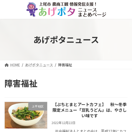
コ
ナ
ン
ビ
テ
ゲ
ン
ー
ツ
シ
へ
ョ
あげポタニュース
ス
ン
キ
に
ッ
移
プ
動
HOME
あげポタニュース
障害福祉
障害福祉
【ぷちとまとアートカフェ】 秋～冬季
上平地区
限定メニュー「豆乳うどん」は、やさし
い味です
2022年12月22日
社会福祉法人とまとの会は、平成27年にカフ