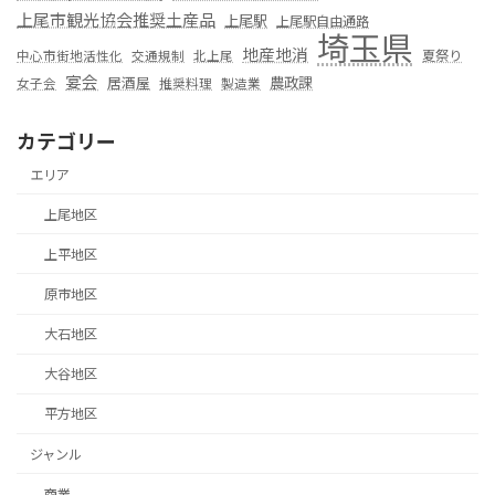
上尾市観光協会推奨土産品
上尾駅
上尾駅自由通路
埼玉県
地産地消
夏祭り
中心市街地活性化
交通規制
北上尾
宴会
居酒屋
農政課
女子会
推奨料理
製造業
カテゴリー
エリア
上尾地区
上平地区
原市地区
大石地区
大谷地区
平方地区
ジャンル
商業