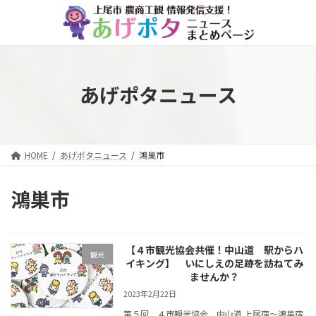
コ
ナ
ン
ビ
テ
ゲ
ン
ー
ツ
シ
へ
ョ
あげポタニュース
ス
ン
キ
に
ッ
移
プ
動
HOME
あげポタニュース
鴻巣市
鴻巣市
【４市観光協会共催！中山道 駅からハ
観光
イキング】 いにしえの足跡を訪ねてみ
ませんか？
2023年2月22日
第５回 ４市観光協会 中山道 上尾宿～鴻巣宿