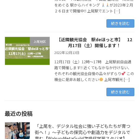
をめぐる 駅からハイキング
が2023年２月
２６日まで開催中‼ 上尾駅でエント […]
続きを読む
【近隣観光協会 駅deほっと市】 12
上尾地区
月17日（土）開催します！
2022年12月13日
12月17日（土）12時～17時 上尾駅前自由通
路で開催します‼ 近くてもなかなか行けない、
それぞれの観光協会自慢の品々がずらり
この
機会に是非お越しください
上尾市観光 […]
続きを読む
最近の投稿
「上尾を、デジタル社会に強い子どもたちが育つ
街へ！」〜子どもの探究心や創造力をデジタルで
育む【WakuryMetaGuild次世代学習スタジオ】