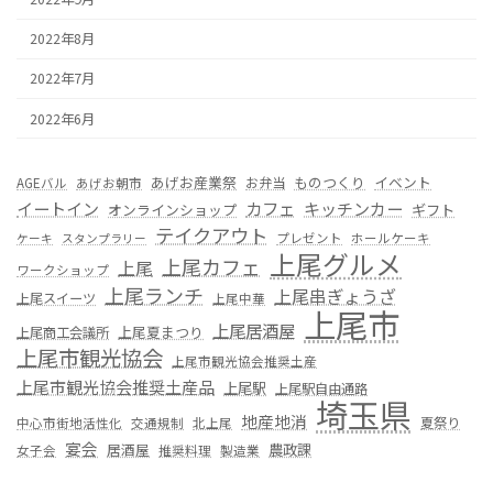
2022年8月
2022年7月
2022年6月
あげお産業祭
ものつくり
イベント
お弁当
AGEバル
あげお朝市
カフェ
イートイン
キッチンカー
オンラインショップ
ギフト
テイクアウト
プレゼント
ホールケーキ
ケーキ
スタンプラリー
上尾グルメ
上尾カフェ
上尾
ワークショップ
上尾ランチ
上尾串ぎょうざ
上尾スイーツ
上尾中華
上尾市
上尾居酒屋
上尾夏まつり
上尾商工会議所
上尾市観光協会
上尾市観光協会推奨土産
上尾市観光協会推奨土産品
上尾駅
上尾駅自由通路
埼玉県
地産地消
夏祭り
中心市街地活性化
交通規制
北上尾
宴会
居酒屋
農政課
女子会
推奨料理
製造業