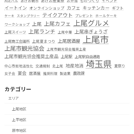
あげお産業祭
ものつくり
イベント
お弁当
AGEバル
あげお朝市
カフェ
イートイン
キッチンカー
オンラインショップ
ギフト
テイクアウト
プレゼント
ホールケーキ
ケーキ
スタンプラリー
上尾グルメ
上尾カフェ
上尾
ワークショップ
上尾ランチ
上尾串ぎょうざ
上尾スイーツ
上尾中華
上尾市
上尾居酒屋
上尾夏まつり
上尾商工会議所
上尾市観光協会
上尾市観光協会推奨土産
上尾市観光協会推奨土産品
上尾駅
上尾駅自由通路
埼玉県
地産地消
夏祭り
中心市街地活性化
交通規制
北上尾
宴会
居酒屋
農政課
女子会
推奨料理
製造業
カテゴリー
エリア
上尾地区
上平地区
原市地区