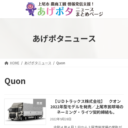
コ
ナ
ン
ビ
テ
ゲ
ン
ー
ツ
シ
へ
ョ
あげポタニュース
ス
ン
キ
に
ッ
移
プ
動
HOME
あげポタニュース
Quon
Quon
【ＵＤトラックス株式会社】 クオン
商業
2022年型モデルを発売／上尾市民球場の
ネーミング・ライツ契約締結も。
2022年9月28日
令和４年４月１日から上尾市民球場の愛称が