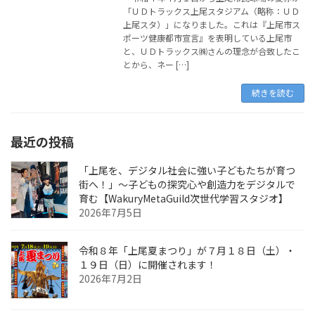
「ＵＤトラックス上尾スタジアム（略称：ＵＤ
上尾スタ）」になりました。これは『上尾市ス
ポーツ健康都市宣言』を表明している上尾市
と、ＵＤトラックス㈱さんの理念が合致したこ
とから、ネー […]
続きを読む
最近の投稿
「上尾を、デジタル社会に強い子どもたちが育つ
街へ！」〜子どもの探究心や創造力をデジタルで
育む【WakuryMetaGuild次世代学習スタジオ】
2026年7月5日
令和８年「上尾夏まつり」が７月１８日（土）・
１９日（日）に開催されます！
2026年7月2日