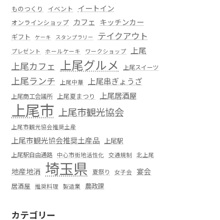
イートイン
ものつくり
イベント
カフェ
キッチンカー
オンラインショップ
テイクアウト
ギフト
ケーキ
スタンプラリー
上尾
プレゼント
ホールケーキ
ワークショップ
上尾グルメ
上尾カフェ
上尾スイーツ
上尾ランチ
上尾串ぎょうざ
上尾中華
上尾居酒屋
上尾夏まつり
上尾商工会議所
上尾市
上尾市観光協会
上尾市観光協会推奨土産
上尾市観光協会推奨土産品
上尾駅
上尾駅自由通路
中心市街地活性化
交通規制
北上尾
埼玉県
地産地消
宴会
夏祭り
女子会
居酒屋
農政課
推奨料理
製造業
カテゴリー