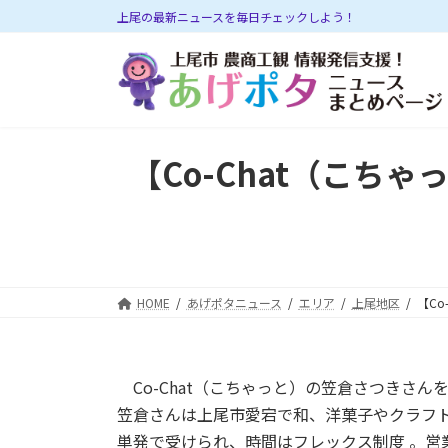
コ
ナ
上尾の最新ニュースを毎日チェックしよう！
ン
ビ
テ
ゲ
ン
ー
ツ
シ
へ
ョ
ス
ン
【Co-Chat（こ
キ
に
ッ
移
プ
動
HOME
あげポタニュース
エリア
上尾地区
【C
Co-Chat（こちゃっと）の笠倉さつきさん
笠倉さんは上尾市愛宕で和、洋菓子やクラフ
単発で受けられ、時間はフレックス制度 。営業