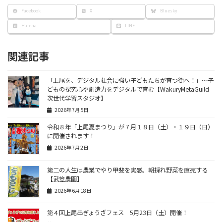
Facebook
X
Bluesky
Hatena
LINE
関連記事
「上尾を、デジタル社会に強い子どもたちが育つ街へ！」〜子
どもの探究心や創造力をデジタルで育む【WakuryMetaGuild
次世代学習スタジオ】
2026年7月5日
令和８年「上尾夏まつり」が７月１８日（土）・１９日（日）
に開催されます！
2026年7月2日
第二の人生は農業でやり甲斐を実感。朝採れ野菜を直売する
【武笠農園】
2026年6月18日
第４回上尾串ぎょうざフェス 5月23日（土）開催！