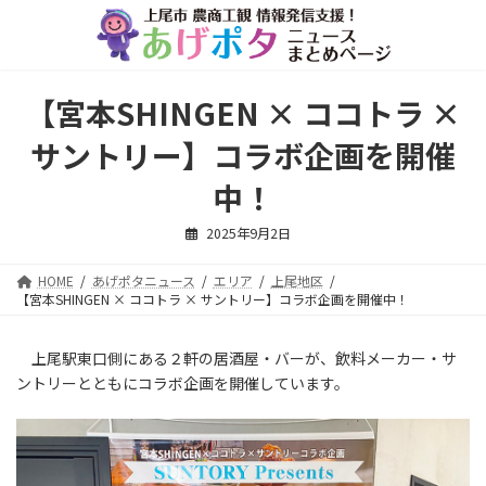
コ
ナ
ン
ビ
テ
ゲ
ン
ー
ツ
シ
【宮本SHINGEN × ココトラ ×
へ
ョ
ス
ン
サントリー】コラボ企画を開催
キ
に
ッ
移
中！
プ
動
2025年9月2日
HOME
あげポタニュース
エリア
上尾地区
【宮本SHINGEN × ココトラ × サントリー】コラボ企画を開催中！
上尾駅東口側にある２軒の居酒屋・バーが、飲料メーカー・サ
ントリーとともにコラボ企画を開催しています。