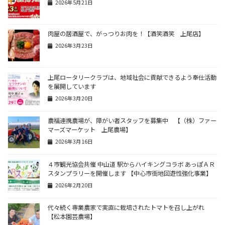
2026年5月21日
肉屋の居酒屋で、がっつりお肉を！【酒笑酒笑 上尾店】
2026年3月23日
上尾ロータリークラブは、地域社会に貢献できるよう奉仕活動
を展開しています
2026年3月20日
農福連携農場が、障がい者スタッフを募集中 【（株）ファー
マーズマーケット 上尾農場】
2026年3月16日
４市観光協会共催 中山道 駅からハイキングコラボ あっぽＡＲ
スタンプラリーを開催します 【中心市街地回遊性強化事業】
2026年2月20日
代々続く専業農家で実直に栽培されたトマトを召し上がれ
【松本園芸農場】