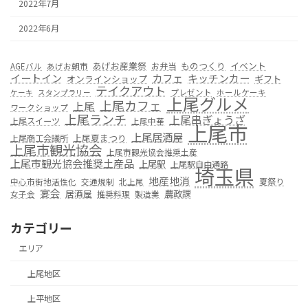
2022年7月
2022年6月
あげお産業祭
ものつくり
イベント
お弁当
AGEバル
あげお朝市
カフェ
イートイン
キッチンカー
オンラインショップ
ギフト
テイクアウト
プレゼント
ホールケーキ
ケーキ
スタンプラリー
上尾グルメ
上尾カフェ
上尾
ワークショップ
上尾ランチ
上尾串ぎょうざ
上尾スイーツ
上尾中華
上尾市
上尾居酒屋
上尾夏まつり
上尾商工会議所
上尾市観光協会
上尾市観光協会推奨土産
上尾市観光協会推奨土産品
上尾駅
上尾駅自由通路
埼玉県
地産地消
夏祭り
中心市街地活性化
交通規制
北上尾
宴会
居酒屋
農政課
女子会
推奨料理
製造業
カテゴリー
エリア
上尾地区
上平地区