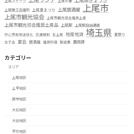
上尾串ぎょうざ
上尾スイーツ
上尾中華
上尾市
上尾居酒屋
上尾夏まつり
上尾商工会議所
上尾市観光協会
上尾市観光協会推奨土産
上尾市観光協会推奨土産品
上尾駅
上尾駅自由通路
埼玉県
地産地消
夏祭り
中心市街地活性化
交通規制
北上尾
宴会
居酒屋
農政課
女子会
推奨料理
製造業
カテゴリー
エリア
上尾地区
上平地区
原市地区
大石地区
大谷地区
平方地区