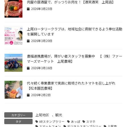
肉屋の居酒屋で、がっつりお肉を！【酒笑酒笑 上尾店】
2026年3月23日
上尾ロータリークラブは、地域社会に貢献できるよう奉仕活動
を展開しています
2026年3月20日
農福連携農場が、障がい者スタッフを募集中 【（株）ファー
マーズマーケット 上尾農場】
2026年3月16日
代々続く専業農家で実直に栽培されたトマトを召し上がれ
【松本園芸農場】
2026年2月2日
上尾地区
、
観光
カテゴリー
タグ
ARスタンプラリー
あっぽ
スマホ
スマートフォン
デジタルスタンプラリー
上尾市