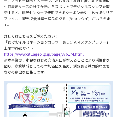
ー、アッピーほっとガーデン、おしゃれ工房新井屋、北上尾駅改
札前展示ケースの計７か所。各スポットでデジタルスタンプを取
得すると、観光センターで使用できるクーポン券や、あっぽクリア
ファイル、観光協会推奨土産品のグミ（梨orキウイ）がもらえま
す。
詳しくはこちらをご覧ください！
「あげおイルミネーションコラボ あっぽＡＲスタンプラリー」
上尾市Webサイト
https://www.city.ageo.lg.jp/page/376174.html
※本事業は、市民をはじめ交流人口が増えることにより活性化を
図り、商業地域としての付加価値を高め、活気ある魅力的なまち
なかの創出を目指します。