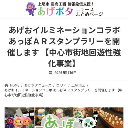
コ
ナ
ン
ビ
テ
ゲ
ン
ー
ツ
シ
あげおイルミネーションコラボ
へ
ョ
ス
ン
あっぽＡＲスタンプラリーを開
キ
に
ッ
移
催します 【中心市街地回遊性強
プ
動
化事業】
2026年1月6日
HOME
あげポタニュース
エリア
上尾地区
あげおイルミネーションコラボ あっぽＡＲスタンプラリーを開催します 【中
心市街地回遊性強化事業】