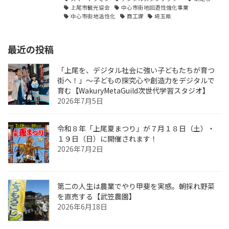
上尾市観光協会
中心市街地回遊性強化事業
中心市街地活性化
商工課
埼玉県
最近の投稿
「上尾を、デジタル社会に強い子どもたちが育つ
街へ！」〜子どもの探究心や創造力をデジタルで
育む【WakuryMetaGuild次世代学習スタジオ】
2026年7月5日
令和８年「上尾夏まつり」が７月１８日（土）・
１９日（日）に開催されます！
2026年7月2日
第二の人生は農業でやり甲斐を実感。朝採れ野菜
を直売する【武笠農園】
2026年6月18日