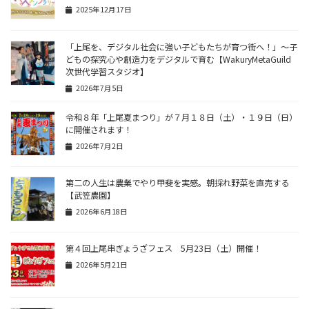
2025年12月17日
「上尾を、デジタル社会に強い子どもたちが育つ街へ！」〜子
どもの探究心や創造力をデジタルで育む【WakuryMetaGuild
次世代学習スタジオ】
2026年7月5日
令和８年「上尾夏まつり」が７月１８日（土）・１９日（日）
に開催されます！
2026年7月2日
第二の人生は農業でやり甲斐を実感。朝採れ野菜を直売する
【武笠農園】
2026年6月18日
第４回上尾串ぎょうざフェス 5月23日（土）開催！
2026年5月21日