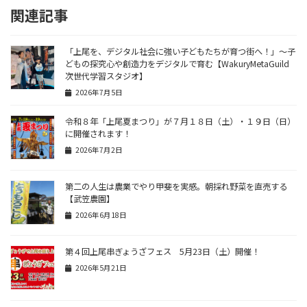
関連記事
「上尾を、デジタル社会に強い子どもたちが育つ街へ！」〜子
どもの探究心や創造力をデジタルで育む【WakuryMetaGuild
次世代学習スタジオ】
2026年7月5日
令和８年「上尾夏まつり」が７月１８日（土）・１９日（日）
に開催されます！
2026年7月2日
第二の人生は農業でやり甲斐を実感。朝採れ野菜を直売する
【武笠農園】
2026年6月18日
第４回上尾串ぎょうざフェス 5月23日（土）開催！
2026年5月21日