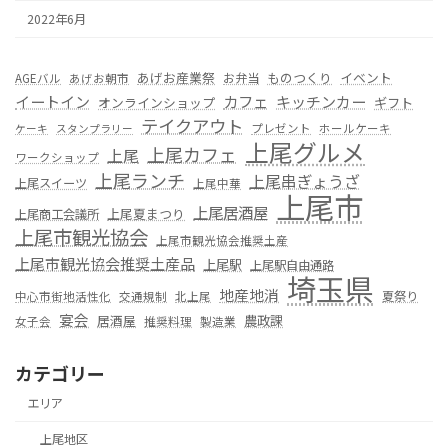
2022年6月
あげお産業祭
ものつくり
イベント
お弁当
AGEバル
あげお朝市
カフェ
イートイン
キッチンカー
オンラインショップ
ギフト
テイクアウト
プレゼント
ホールケーキ
ケーキ
スタンプラリー
上尾グルメ
上尾カフェ
上尾
ワークショップ
上尾ランチ
上尾串ぎょうざ
上尾スイーツ
上尾中華
上尾市
上尾居酒屋
上尾夏まつり
上尾商工会議所
上尾市観光協会
上尾市観光協会推奨土産
上尾市観光協会推奨土産品
上尾駅
上尾駅自由通路
埼玉県
地産地消
夏祭り
中心市街地活性化
交通規制
北上尾
宴会
居酒屋
農政課
女子会
推奨料理
製造業
カテゴリー
エリア
上尾地区