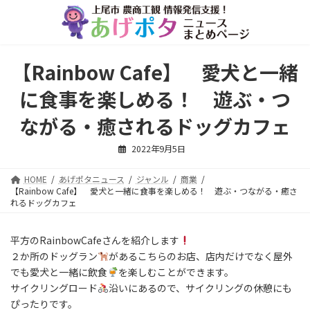
コ
ナ
ン
ビ
テ
ゲ
ン
ー
ツ
シ
【Rainbow Cafe】 愛犬と一緒
へ
ョ
ス
ン
に食事を楽しめる！ 遊ぶ・つ
キ
に
ッ
移
ながる・癒されるドッグカフェ
プ
動
2022年9月5日
HOME
あげポタニュース
ジャンル
商業
【Rainbow Cafe】 愛犬と一緒に食事を楽しめる！ 遊ぶ・つながる・癒さ
れるドッグカフェ
平方のRainbowCafeさんを紹介します
２か所のドッグラン
があるこちらのお店、店内だけでなく屋外
でも愛犬と一緒に飲食
を楽しむことができます。
サイクリングロード
沿いにあるので、サイクリングの休憩にも
ぴったりです。