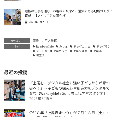
看板の仕事を通じ、お客様の繁栄と、活気のある地域づくりに
貢献 【アイワ工芸有限会社】
2026年1月23日
商業
、
平方地区
カテゴリー
タグ
RainbowCafe
カフェ
ドッグカフェ
ドッグラン
プードル
上尾カフェ
上尾グルメ
上尾市
埼玉県
最近の投稿
「上尾を、デジタル社会に強い子どもたちが育つ
街へ！」〜子どもの探究心や創造力をデジタルで
育む【WakuryMetaGuild次世代学習スタジオ】
2026年7月5日
令和８年「上尾夏まつり」が７月１８日（土）・