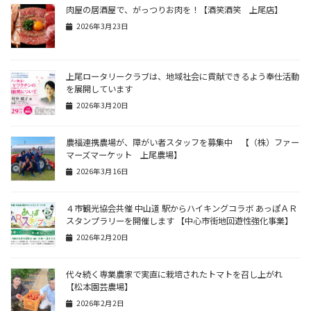
肉屋の居酒屋で、がっつりお肉を！【酒笑酒笑 上尾店】
2026年3月23日
上尾ロータリークラブは、地域社会に貢献できるよう奉仕活動
を展開しています
2026年3月20日
農福連携農場が、障がい者スタッフを募集中 【（株）ファー
マーズマーケット 上尾農場】
2026年3月16日
４市観光協会共催 中山道 駅からハイキングコラボ あっぽＡＲ
スタンプラリーを開催します 【中心市街地回遊性強化事業】
2026年2月20日
代々続く専業農家で実直に栽培されたトマトを召し上がれ
【松本園芸農場】
2026年2月2日