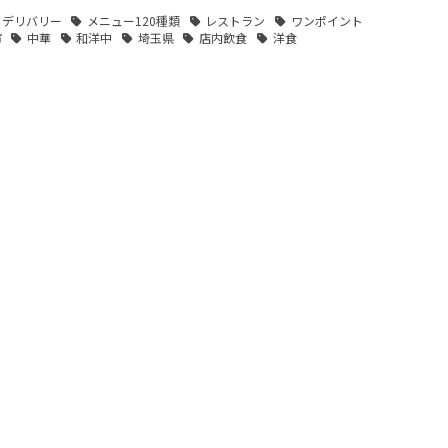
デリバリー
メニュー120種類
レストラン
ワンポイント
市
中華
和洋中
埼玉県
店内飲食
洋食