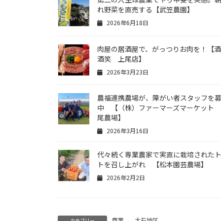
れ野菜を直売する【武笠農園】
2026年6月18日
肉屋の居酒屋で、がっつりお肉を！【
酒笑 上尾店】
2026年3月23日
農福連携農場が、障がい者スタッフを
中 【（株）ファーマーズマーケット
尾農場】
2026年3月16日
代々続く専業農家で実直に栽培された
トを召し上がれ 【松本園芸農場】
2026年2月2日
商業
、
大石地区
カテゴリー