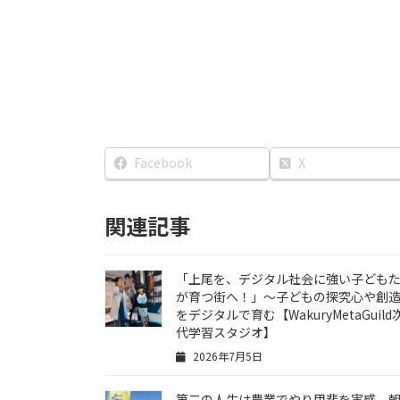
Facebook
X
関連記事
「上尾を、デジタル社会に強い子ども
が育つ街へ！」〜子どもの探究心や創
をデジタルで育む【WakuryMetaGuild
代学習スタジオ】
2026年7月5日
第二の人生は農業でやり甲斐を実感。