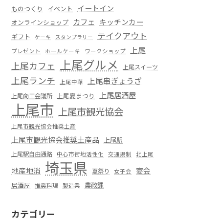
イートイン
ものつくり
イベント
カフェ
キッチンカー
オンラインショップ
テイクアウト
ギフト
ケーキ
スタンプラリー
上尾
プレゼント
ホールケーキ
ワークショップ
上尾グルメ
上尾カフェ
上尾スイーツ
上尾ランチ
上尾串ぎょうざ
上尾中華
上尾居酒屋
上尾夏まつり
上尾商工会議所
上尾市
上尾市観光協会
上尾市観光協会推奨土産
上尾市観光協会推奨土産品
上尾駅
上尾駅自由通路
中心市街地活性化
交通規制
北上尾
埼玉県
地産地消
宴会
夏祭り
女子会
居酒屋
農政課
推奨料理
製造業
カテゴリー