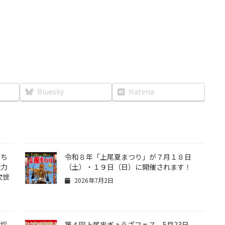
Bluesky
Hatena
たち
令和８年「上尾夏まつり」が７月１８日
造力
（土）・１９日（日）に開催されます！
次世
2026年7月2日
朝採
第４回上尾串ぎょうざフェス 5月23日