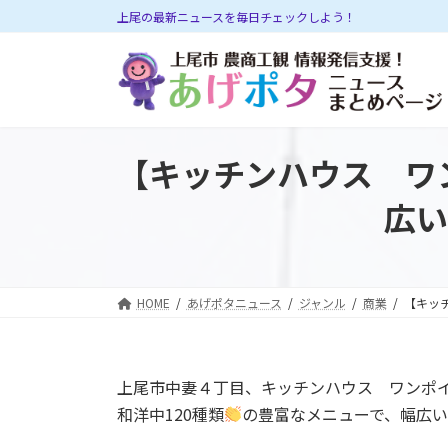
コ
ナ
上尾の最新ニュースを毎日チェックしよう！
ン
ビ
テ
ゲ
ン
ー
ツ
シ
へ
ョ
ス
ン
【キッチンハウス ワ
キ
に
ッ
移
広い
プ
動
HOME
あげポタニュース
ジャンル
商業
【キッ
上尾市中妻４丁目、キッチンハウス ワンポ
和洋中120種類
の豊富なメニューで、幅広