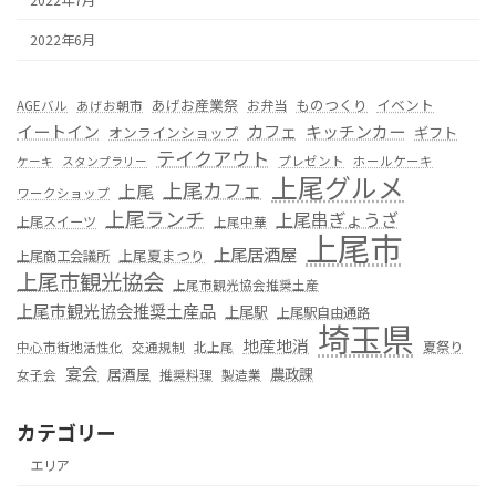
2022年6月
あげお産業祭
ものつくり
イベント
お弁当
AGEバル
あげお朝市
カフェ
イートイン
キッチンカー
オンラインショップ
ギフト
テイクアウト
プレゼント
ホールケーキ
ケーキ
スタンプラリー
上尾グルメ
上尾カフェ
上尾
ワークショップ
上尾ランチ
上尾串ぎょうざ
上尾スイーツ
上尾中華
上尾市
上尾居酒屋
上尾夏まつり
上尾商工会議所
上尾市観光協会
上尾市観光協会推奨土産
上尾市観光協会推奨土産品
上尾駅
上尾駅自由通路
埼玉県
地産地消
夏祭り
中心市街地活性化
交通規制
北上尾
宴会
居酒屋
農政課
女子会
推奨料理
製造業
カテゴリー
エリア