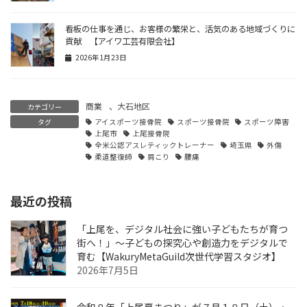
看板の仕事を通じ、お客様の繁栄と、活気のある地域づくりに
貢献 【アイワ工芸有限会社】
2026年1月23日
商業
、
大石地区
カテゴリー
タグ
アイスポーツ接骨院
スポーツ接骨院
スポーツ障害
上尾市
上尾接骨院
全米公認アスレティックトレーナー
埼玉県
外傷
柔道整復師
肩こり
腰痛
最近の投稿
「上尾を、デジタル社会に強い子どもたちが育つ
街へ！」〜子どもの探究心や創造力をデジタルで
育む【WakuryMetaGuild次世代学習スタジオ】
2026年7月5日