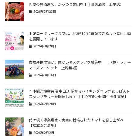
肉屋の居酒屋で、がっつりお肉を！【酒笑酒笑 上尾店】
2026年3月23日
上尾ロータリークラブは、地域社会に貢献できるよう奉仕活動
を展開しています
2026年3月20日
農福連携農場が、障がい者スタッフを募集中 【（株）ファー
マーズマーケット 上尾農場】
2026年3月16日
４市観光協会共催 中山道 駅からハイキングコラボ あっぽＡＲ
スタンプラリーを開催します 【中心市街地回遊性強化事業】
2026年2月20日
代々続く専業農家で実直に栽培されたトマトを召し上がれ
【松本園芸農場】
2026年2月2日