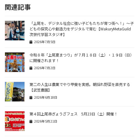
関連記事
「上尾を、デジタル社会に強い子どもたちが育つ街へ！」〜子
どもの探究心や創造力をデジタルで育む【WakuryMetaGuild
次世代学習スタジオ】
2026年7月5日
令和８年「上尾夏まつり」が７月１８日（土）・１９日（日）
に開催されます！
2026年7月2日
第二の人生は農業でやり甲斐を実感。朝採れ野菜を直売する
【武笠農園】
2026年6月18日
第４回上尾串ぎょうざフェス 5月23日（土）開催！
2026年5月21日