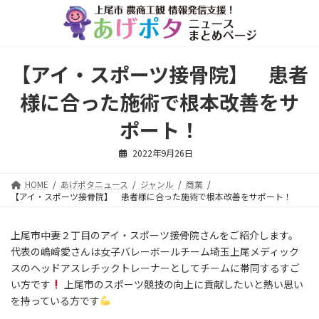
コ
ナ
ン
ビ
テ
ゲ
ン
ー
ツ
シ
【アイ・スポーツ接骨院】 患者
へ
ョ
ス
ン
様に合った施術で根本改善をサ
キ
に
ッ
移
ポート！
プ
動
2022年9月26日
HOME
あげポタニュース
ジャンル
商業
【アイ・スポーツ接骨院】 患者様に合った施術で根本改善をサポート！
上尾市中妻２丁目のアイ・スポーツ接骨院さんをご紹介します。
代表の嶋﨑愛さんは女子バレーボールチーム埼玉上尾メディック
スのヘッドアスレチックトレーナーとしてチームに帯同するすご
い方です
上尾市のスポーツ競技の向上に貢献したいと熱い思い
を持っている方です