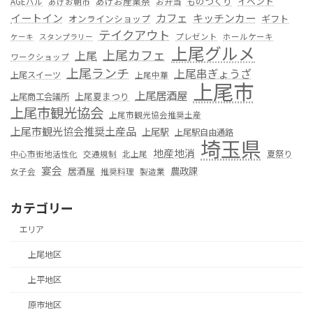
あげお産業祭
ものつくり
イベント
お弁当
AGEバル
あげお朝市
カフェ
イートイン
キッチンカー
オンラインショップ
ギフト
テイクアウト
プレゼント
ホールケーキ
ケーキ
スタンプラリー
上尾グルメ
上尾カフェ
上尾
ワークショップ
上尾ランチ
上尾串ぎょうざ
上尾スイーツ
上尾中華
上尾市
上尾居酒屋
上尾夏まつり
上尾商工会議所
上尾市観光協会
上尾市観光協会推奨土産
上尾市観光協会推奨土産品
上尾駅
上尾駅自由通路
埼玉県
地産地消
夏祭り
中心市街地活性化
交通規制
北上尾
宴会
居酒屋
農政課
女子会
推奨料理
製造業
カテゴリー
エリア
上尾地区
上平地区
原市地区