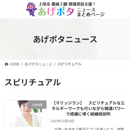
コ
ナ
ン
ビ
テ
ゲ
ン
ー
ツ
シ
へ
ョ
あげポタニュース
ス
ン
キ
に
ッ
移
プ
動
HOME
あげポタニュース
スピリチュアル
スピリチュアル
【マリッジラン】 スピリチュアルなエ
上尾地区
ネルギーワークも行いながら開運パワー
で成婚に導く結婚相談所
2023年12月26日
出逢いを求めて婚活アプリを使ったり、相席