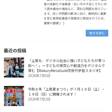
者の高齢化や後継者・担い手の不足とそれに伴
う遊休農地の増加など、深刻な問題を抱えてい
ます。担い手問題の解決に向け、継続的に農業
を営む新規就農者の発掘及び育成を行うため、
農業の基礎 […]
続きを読む
最近の投稿
「上尾を、デジタル社会に強い子どもたちが育つ
街へ！」〜子どもの探究心や創造力をデジタルで
育む【WakuryMetaGuild次世代学習スタジオ】
2026年7月5日
令和８年「上尾夏まつり」が７月１８日（土）・
１９日（日）に開催されます！
2026年7月2日