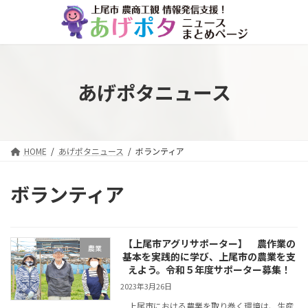
コ
ナ
ン
ビ
テ
ゲ
ン
ー
ツ
シ
へ
ョ
あげポタニュース
ス
ン
キ
に
ッ
移
プ
動
HOME
あげポタニュース
ボランティア
ボランティア
【上尾市アグリサポーター】 農作業の
農業
基本を実践的に学び、上尾市の農業を支
えよう。令和５年度サポーター募集！
2023年3月26日
上尾市における農業を取り巻く環境は、生産