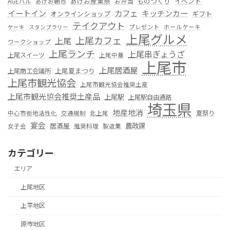
あげお産業祭
ものつくり
イベント
お弁当
AGEバル
あげお朝市
カフェ
イートイン
キッチンカー
オンラインショップ
ギフト
テイクアウト
プレゼント
ホールケーキ
ケーキ
スタンプラリー
上尾グルメ
上尾カフェ
上尾
ワークショップ
上尾ランチ
上尾串ぎょうざ
上尾スイーツ
上尾中華
上尾市
上尾居酒屋
上尾夏まつり
上尾商工会議所
上尾市観光協会
上尾市観光協会推奨土産
上尾市観光協会推奨土産品
上尾駅
上尾駅自由通路
埼玉県
地産地消
夏祭り
中心市街地活性化
交通規制
北上尾
宴会
居酒屋
農政課
女子会
推奨料理
製造業
カテゴリー
エリア
上尾地区
上平地区
原市地区