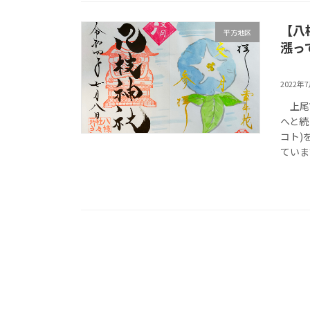
【八
平方地区
漲っ
2022年
上尾
へと続
コト)
ていま