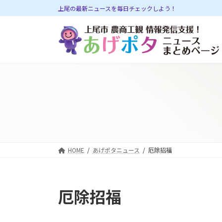
コ
ナ
上尾の最新ニュースを毎日チェックしよう！
ン
ビ
テ
ゲ
ン
ー
ツ
シ
へ
ョ
ス
ン
キ
に
ッ
移
プ
動
HOME
あげポタニュース
厄除招福
厄除招福