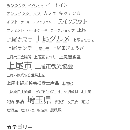
イートイン
ものつくり
イベント
カフェ
キッチンカー
オンラインショップ
テイクアウト
ギフト
ケーキ
スタンプラリー
上尾
プレゼント
ホールケーキ
ワークショップ
上尾グルメ
上尾カフェ
上尾スイーツ
上尾ランチ
上尾串ぎょうざ
上尾中華
上尾居酒屋
上尾夏まつり
上尾商工会議所
上尾市
上尾市観光協会
上尾市観光協会推奨土産
上尾市観光協会推奨土産品
上尾駅
上尾駅自由通路
中心市街地活性化
交通規制
北上尾
埼玉県
地産地消
宴会
夏祭り
女子会
居酒屋
農政課
推奨料理
製造業
カテゴリー