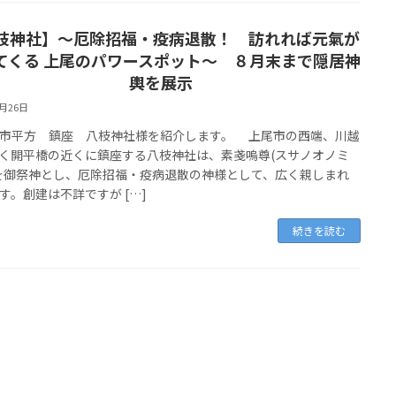
枝神社】～厄除招福・疫病退散！ 訪れれば元氣が
てくる 上尾のパワースポット～ ８月末まで隠居神
輿を展示
7月26日
市平方 鎮座 八枝神社様を紹介します。 上尾市の西端、川越
く開平橋の近くに鎮座する八枝神社は、素戔嗚尊(スサノオノミ
を御祭神とし、厄除招福・疫病退散の神様として、広く親しまれ
す。創建は不詳ですが […]
続きを読む