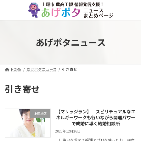
コ
ナ
ン
ビ
テ
ゲ
ン
ー
ツ
シ
へ
ョ
あげポタニュース
ス
ン
キ
に
ッ
移
プ
動
HOME
あげポタニュース
引き寄せ
引き寄せ
【マリッジラン】 スピリチュアルなエ
上尾地区
ネルギーワークも行いながら開運パワー
で成婚に導く結婚相談所
2023年12月26日
出逢いを求めて婚活アプリを使ったり、相席