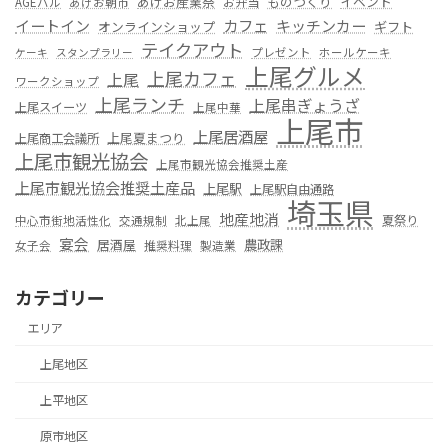
あげお産業祭
ものつくり
イベント
お弁当
AGEバル
あげお朝市
カフェ
イートイン
キッチンカー
オンラインショップ
ギフト
テイクアウト
プレゼント
ホールケーキ
ケーキ
スタンプラリー
上尾グルメ
上尾カフェ
上尾
ワークショップ
上尾ランチ
上尾串ぎょうざ
上尾スイーツ
上尾中華
上尾市
上尾居酒屋
上尾夏まつり
上尾商工会議所
上尾市観光協会
上尾市観光協会推奨土産
上尾市観光協会推奨土産品
上尾駅
上尾駅自由通路
埼玉県
地産地消
夏祭り
中心市街地活性化
交通規制
北上尾
宴会
居酒屋
農政課
女子会
推奨料理
製造業
カテゴリー
エリア
上尾地区
上平地区
原市地区