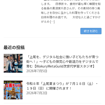
します。 四季折々、食材が最も輝く瞬間を知
る板長の黒須実千彦さんが、その素材の持つ美
味しさを存分に生かした料理を作ってくださる
日本料理のお店です。 大切な人と過ごすかけ
がえの […]
続きを読む
最近の投稿
「上尾を、デジタル社会に強い子どもたちが育つ
街へ！」〜子どもの探究心や創造力をデジタルで
育む【WakuryMetaGuild次世代学習スタジオ】
2026年7月5日
令和８年「上尾夏まつり」が７月１８日（土）・
１９日（日）に開催されます！
2026年7月2日