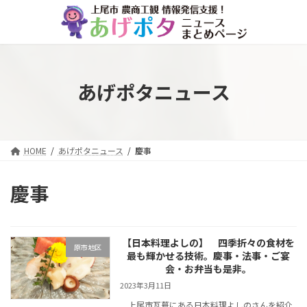
コ
ナ
ン
ビ
テ
ゲ
ン
ー
ツ
シ
へ
ョ
あげポタニュース
ス
ン
キ
に
ッ
移
プ
動
HOME
あげポタニュース
慶事
慶事
【日本料理よしの】 四季折々の食材を
原市地区
最も輝かせる技術。慶事・法事・ご宴
会・お弁当も是非。
2023年3月11日
上尾市瓦葺にある日本料理よしのさんを紹介