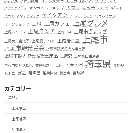
あげお産業祭
ものつくり
イベント
お弁当
AGEバル
あげお朝市
カフェ
イートイン
キッチンカー
オンラインショップ
ギフト
テイクアウト
プレゼント
ホールケーキ
ケーキ
スタンプラリー
上尾グルメ
上尾カフェ
上尾
ワークショップ
上尾ランチ
上尾串ぎょうざ
上尾スイーツ
上尾中華
上尾市
上尾居酒屋
上尾夏まつり
上尾商工会議所
上尾市観光協会
上尾市観光協会推奨土産
上尾市観光協会推奨土産品
上尾駅
上尾駅自由通路
埼玉県
地産地消
夏祭り
中心市街地活性化
交通規制
北上尾
宴会
居酒屋
農政課
女子会
推奨料理
製造業
カテゴリー
エリア
上尾地区
上平地区
原市地区