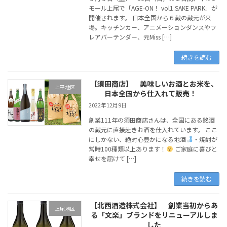
モール上尾で「AGE-ON！ vol1.SAKE PARK」が
開催されます。 日本全国から６蔵の蔵元が来
場。キッチンカー、アニメーションダンスやフ
レアバーテンダー、元Miss […]
続きを読む
【須田商店】 美味しいお酒とお米を、
上平地区
日本全国から仕入れて販売！
2022年12月9日
創業111年の須田商店さんは、全国にある銘酒
の蔵元に直接赴きお酒を仕入れています。 ここ
にしかない、絶対心豊かになる地酒
・焼酎が
常時100種類以上あります！
ご家庭に喜びと
幸せを届けて […]
続きを読む
【北西酒造株式会社】 創業当初からあ
上尾地区
る「文楽」ブランドをリニューアルしま
した