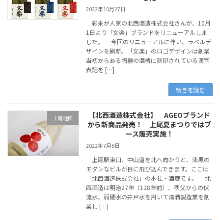
2022年10月27日
彩來が人気の北西酒造株式会社さんが、10月
1日より「文楽」ブランドをリニューアルしま
した。 今回のリニューアルに伴い、ラベルデ
ザインを刷新。「文楽」のロゴデザインは創業
当初からある陶器の酒樽に刻印されている漢字
表記を […]
続きを読む
【北西酒造株式会社】 AGEOブランド
上尾地区
から新商品発売！ 上尾夏まつりではブ
ース販売実施！
2022年7月6日
上尾駅東口、中山道を北へ向かうと、漆黒の
モダンなビルが目に飛び込んできます。ここは
「北西酒造株式会社」の本社・酒蔵です。 北
西酒造は明治27年（128年前）、秩父からの伏
流水、弱硬水の井戸水を用いて清酒製造業を創
業し […]