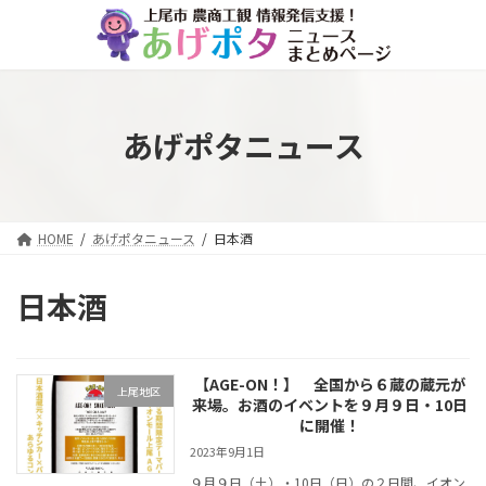
コ
ナ
ン
ビ
テ
ゲ
ン
ー
ツ
シ
へ
ョ
あげポタニュース
ス
ン
キ
に
ッ
移
プ
動
HOME
あげポタニュース
日本酒
日本酒
【AGE-ON！】 全国から６蔵の蔵元が
上尾地区
来場。お酒のイベントを９月９日・10日
に開催！
2023年9月1日
９月９日（土）・10日（日）の２日間、イオン