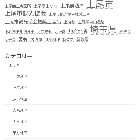
上尾市
上尾居酒屋
上尾夏まつり
上尾商工会議所
上尾市観光協会
上尾市観光協会推奨土産
上尾市観光協会推奨土産品
上尾駅
上尾駅自由通路
埼玉県
地産地消
夏祭り
中心市街地活性化
交通規制
北上尾
宴会
居酒屋
農政課
女子会
推奨料理
製造業
カテゴリー
エリア
上尾地区
上平地区
原市地区
大石地区
大谷地区
平方地区