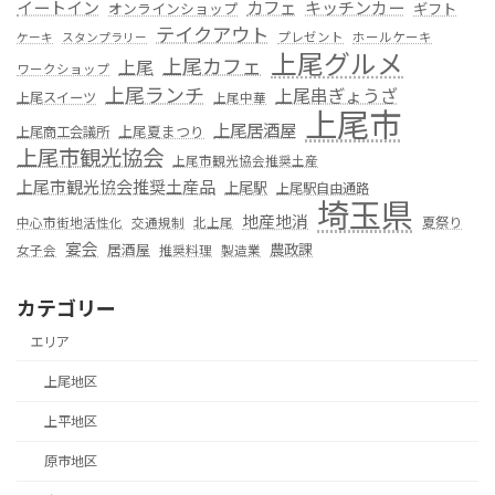
カフェ
イートイン
キッチンカー
オンラインショップ
ギフト
テイクアウト
プレゼント
ホールケーキ
ケーキ
スタンプラリー
上尾グルメ
上尾カフェ
上尾
ワークショップ
上尾ランチ
上尾串ぎょうざ
上尾スイーツ
上尾中華
上尾市
上尾居酒屋
上尾夏まつり
上尾商工会議所
上尾市観光協会
上尾市観光協会推奨土産
上尾市観光協会推奨土産品
上尾駅
上尾駅自由通路
埼玉県
地産地消
夏祭り
中心市街地活性化
交通規制
北上尾
宴会
居酒屋
農政課
女子会
推奨料理
製造業
カテゴリー
エリア
上尾地区
上平地区
原市地区