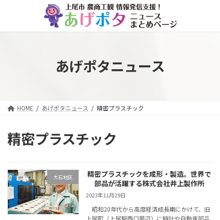
コ
ナ
ン
ビ
テ
ゲ
ン
ー
ツ
シ
へ
ョ
あげポタニュース
ス
ン
キ
に
ッ
移
プ
動
HOME
あげポタニュース
精密プラスチック
精密プラスチック
精密プラスチックを成形・製造。世界で
大石地区
部品が活躍する株式会社井上製作所
2023年11月29日
昭和20年代から高度経済成長期にかけて、旧
上尾町（上尾駅西口周辺）に時計や自動車部品