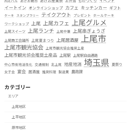
あげお産業祭
ものつくり
イベント
お弁当
AGEバル
あげお朝市
カフェ
イートイン
キッチンカー
オンラインショップ
ギフト
テイクアウト
プレゼント
ホールケーキ
ケーキ
スタンプラリー
上尾グルメ
上尾カフェ
上尾
ワークショップ
上尾ランチ
上尾串ぎょうざ
上尾スイーツ
上尾中華
上尾市
上尾居酒屋
上尾夏まつり
上尾商工会議所
上尾市観光協会
上尾市観光協会推奨土産
上尾市観光協会推奨土産品
上尾駅
上尾駅自由通路
埼玉県
地産地消
夏祭り
中心市街地活性化
交通規制
北上尾
宴会
居酒屋
農政課
女子会
推奨料理
製造業
カテゴリー
エリア
上尾地区
上平地区
原市地区