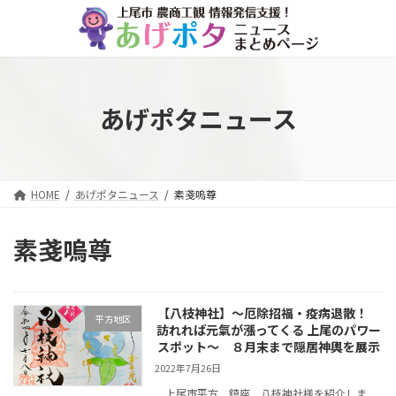
コ
ナ
ン
ビ
テ
ゲ
ン
ー
ツ
シ
へ
ョ
あげポタニュース
ス
ン
キ
に
ッ
移
プ
動
HOME
あげポタニュース
素戔嗚尊
素戔嗚尊
【八枝神社】～厄除招福・疫病退散！
平方地区
訪れれば元氣が漲ってくる 上尾のパワー
スポット～ ８月末まで隠居神輿を展示
2022年7月26日
上尾市平方 鎮座 八枝神社様を紹介しま