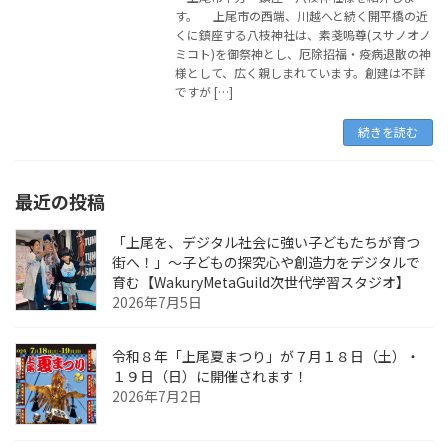
す。 上尾市の西端、川越へと続く開平橋の近
くに鎮座する八枝神社は、素戔嗚尊(スサノオノ
ミコト)を御祭神とし、厄除招福・疫病退散の神
様として、広く親しまれています。創建は不詳
ですが […]
続きを読む
最近の投稿
「上尾を、デジタル社会に強い子どもたちが育つ
街へ！」〜子どもの探究心や創造力をデジタルで
育む【WakuryMetaGuild次世代学習スタジオ】
2026年7月5日
令和８年「上尾夏まつり」が７月１８日（土）・
１９日（日）に開催されます！
2026年7月2日