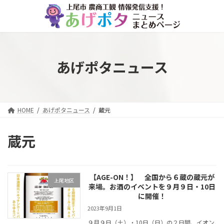
コ
ナ
ン
ビ
テ
ゲ
ン
ー
ツ
シ
へ
ョ
あげポタニュース
ス
ン
キ
に
ッ
移
プ
動
HOME
あげポタニュース
蔵元
蔵元
【AGE-ON！】 全国から６蔵の蔵元が
上尾地区
来場。お酒のイベントを９月９日・10日
に開催！
2023年9月1日
９月９日（土）・10日（日）の２日間、イオン