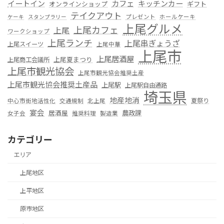
カフェ
イートイン
キッチンカー
オンラインショップ
ギフト
テイクアウト
プレゼント
ホールケーキ
ケーキ
スタンプラリー
上尾グルメ
上尾カフェ
上尾
ワークショップ
上尾ランチ
上尾串ぎょうざ
上尾スイーツ
上尾中華
上尾市
上尾居酒屋
上尾夏まつり
上尾商工会議所
上尾市観光協会
上尾市観光協会推奨土産
上尾市観光協会推奨土産品
上尾駅
上尾駅自由通路
埼玉県
地産地消
夏祭り
中心市街地活性化
交通規制
北上尾
宴会
居酒屋
農政課
女子会
推奨料理
製造業
カテゴリー
エリア
上尾地区
上平地区
原市地区