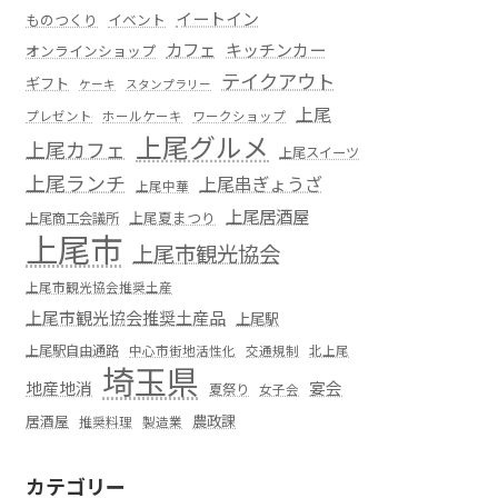
イートイン
ものつくり
イベント
カフェ
キッチンカー
オンラインショップ
テイクアウト
ギフト
ケーキ
スタンプラリー
上尾
プレゼント
ホールケーキ
ワークショップ
上尾グルメ
上尾カフェ
上尾スイーツ
上尾ランチ
上尾串ぎょうざ
上尾中華
上尾居酒屋
上尾夏まつり
上尾商工会議所
上尾市
上尾市観光協会
上尾市観光協会推奨土産
上尾市観光協会推奨土産品
上尾駅
上尾駅自由通路
中心市街地活性化
交通規制
北上尾
埼玉県
地産地消
宴会
夏祭り
女子会
居酒屋
農政課
推奨料理
製造業
カテゴリー