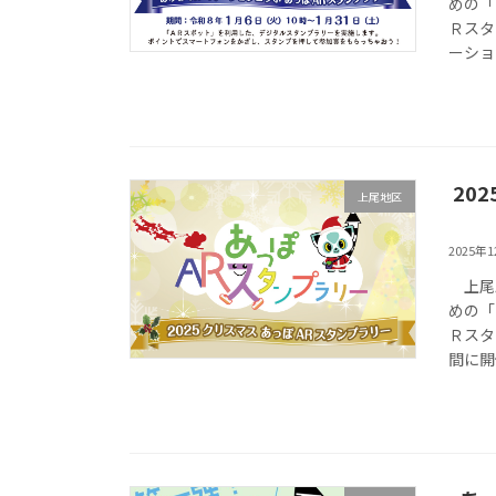
めの「
Ｒスタ
ーショ
20
上尾地区
2025年
上尾駅
めの「
Ｒスタ
間に開