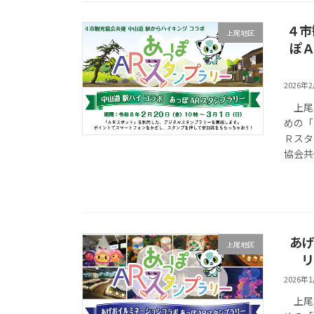
４市
上尾地区
ぽＡ
2026年
上尾駅
めの「
Ｒスタ
協会共
あげ
上尾地区
リ
2026年
上尾駅