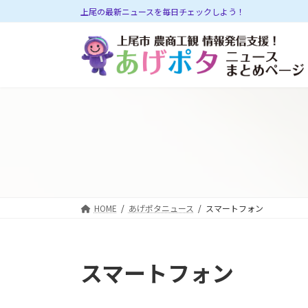
コ
ナ
上尾の最新ニュースを毎日チェックしよう！
ン
ビ
テ
ゲ
ン
ー
ツ
シ
へ
ョ
ス
ン
キ
に
ッ
移
プ
動
HOME
あげポタニュース
スマートフォン
スマートフォン