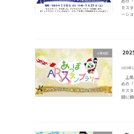
めの「
Ｒスタ
ーショ
20
上尾地区
2025年
上尾駅
めの「
Ｒスタ
間に開