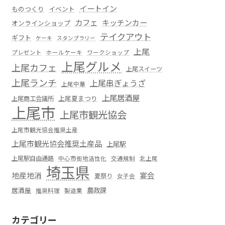
イートイン
ものつくり
イベント
カフェ
キッチンカー
オンラインショップ
テイクアウト
ギフト
ケーキ
スタンプラリー
上尾
プレゼント
ホールケーキ
ワークショップ
上尾グルメ
上尾カフェ
上尾スイーツ
上尾ランチ
上尾串ぎょうざ
上尾中華
上尾居酒屋
上尾夏まつり
上尾商工会議所
上尾市
上尾市観光協会
上尾市観光協会推奨土産
上尾市観光協会推奨土産品
上尾駅
上尾駅自由通路
中心市街地活性化
交通規制
北上尾
埼玉県
地産地消
宴会
夏祭り
女子会
居酒屋
農政課
推奨料理
製造業
カテゴリー