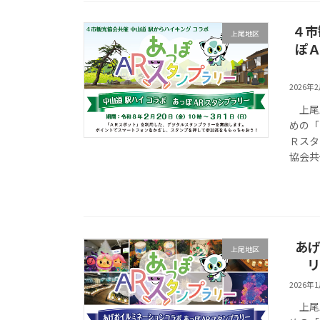
４市
上尾地区
ぽＡ
2026年
上尾駅
めの「
Ｒスタ
協会共
あげ
上尾地区
リ
2026年
上尾駅