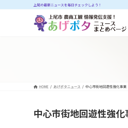
コ
ナ
上尾の最新ニュースを毎日チェックしよう！
ン
ビ
テ
ゲ
ン
ー
ツ
シ
へ
ョ
ス
ン
キ
に
ッ
移
プ
動
HOME
あげポタニュース
中心市街地回遊性強化事業
中心市街地回遊性強化