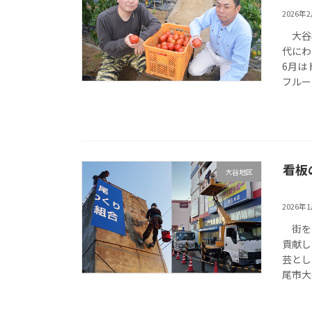
2026年
大谷本
代にわ
6月は
フルー
看板
大谷地区
2026年
街を歩
貢献し
芸とし
尾市大