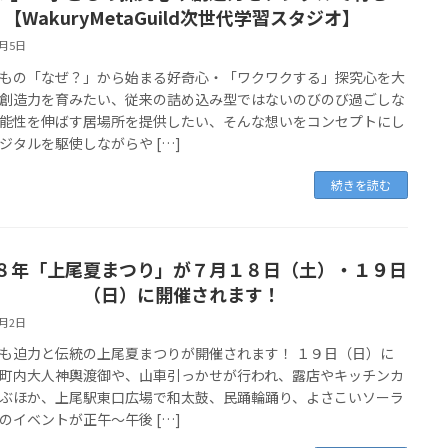
【WakuryMetaGuild次世代学習スタジオ】
7月5日
の「なぜ？」から始まる好奇心・「ワクワクする」探究心を大
創造力を育みたい、従来の詰め込み型ではないのびのび過ごしな
能性を伸ばす居場所を提供したい、そんな想いをコンセプトにし
ジタルを駆使しながらや […]
続きを読む
８年「上尾夏まつり」が７月１８日（土）・１９日
（日）に開催されます！
7月2日
迫力と伝統の上尾夏まつりが開催されます！ １９日（日）に
町内大人神輿渡御や、山車引っかせが行われ、露店やキッチンカ
ぶほか、上尾駅東口広場で和太鼓、民踊輪踊り、よさこいソーラ
のイベントが正午～午後 […]