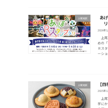
あげ
上尾地区
リ
2026年
上尾駅
めの「
Ｒスタ
ーショ
【四
上尾地区
2025年
上尾市
芋にか