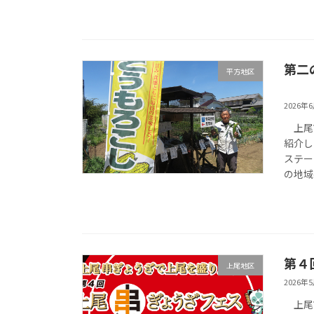
第二
平方地区
2026年
上尾市
紹介し
ステー
の地域
第４
上尾地区
2026年
上尾市