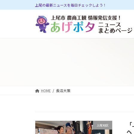
コ
ナ
上尾の最新ニュースを毎日チェックしよう！
ン
ビ
テ
ゲ
ン
ー
ツ
シ
へ
ョ
ス
ン
キ
に
ッ
移
プ
動
HOME
長沼大策
「
上尾地区
へ