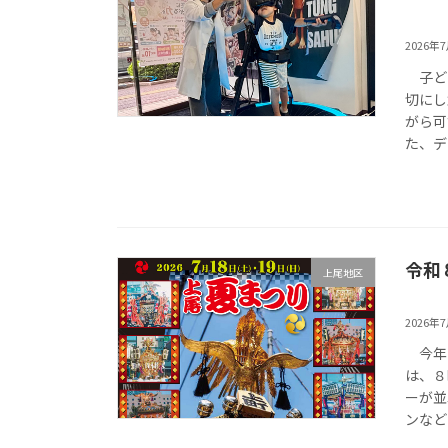
2026年
子ども
切にし
がら可
た、デ
令和
上尾地区
2026年
今年も
は、８
ーが並
ンなど