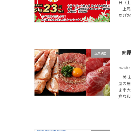
日（土
上尾串
あげお
肉
上尾地区
2026年
美味し
屋の居
ま市大
鮮な和