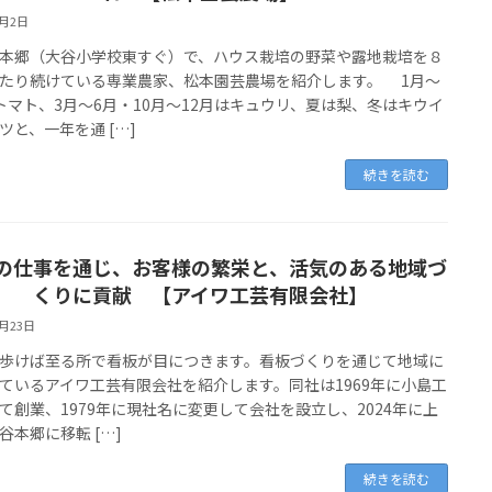
2月2日
郷（大谷小学校東すぐ）で、ハウス栽培の野菜や露地栽培を８
たり続けている専業農家、松本園芸農場を紹介します。 1月〜
トマト、3月〜6月・10月〜12月はキュウリ、夏は梨、冬はキウイ
ツと、一年を通 […]
続きを読む
の仕事を通じ、お客様の繁栄と、活気のある地域づ
くりに貢献 【アイワ工芸有限会社】
1月23日
けば至る所で看板が目につきます。看板づくりを通じて地域に
ているアイワ工芸有限会社を紹介します。同社は1969年に小島工
て創業、1979年に現社名に変更して会社を設立し、2024年に上
谷本郷に移転 […]
続きを読む