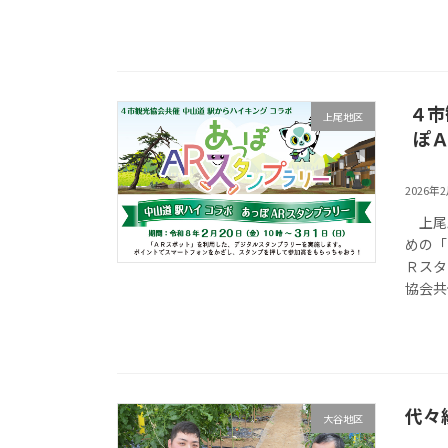
４市
上尾地区
ぽＡ
2026年
上尾駅
めの「
Ｒスタ
協会共
代々
大谷地区