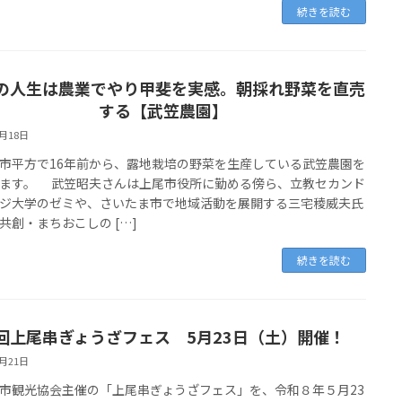
続きを読む
の人生は農業でやり甲斐を実感。朝採れ野菜を直売
する【武笠農園】
6月18日
平方で16年前から、露地栽培の野菜を生産している武笠農園を
ます。 武笠昭夫さんは上尾市役所に勤める傍ら、立教セカンド
ジ大学のゼミや、さいたま市で地域活動を展開する三宅稜威夫氏
共創・まちおこしの […]
続きを読む
回上尾串ぎょうざフェス 5月23日（土）開催！
5月21日
観光協会主催の「上尾串ぎょうざフェス」を、令和８年５月23