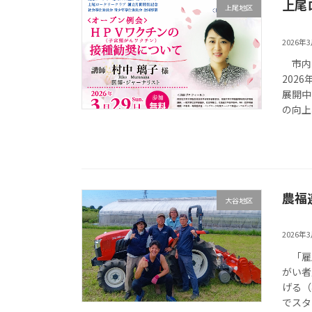
上尾
上尾地区
2026年
市内の
202
展開中
の向上
農福
大谷地区
2026年
「雇用
がい者
げる（
でスタ