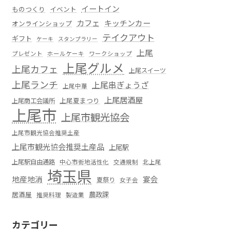
イートイン
ものつくり
イベント
カフェ
キッチンカー
オンラインショップ
テイクアウト
ギフト
ケーキ
スタンプラリー
上尾
プレゼント
ホールケーキ
ワークショップ
上尾グルメ
上尾カフェ
上尾スイーツ
上尾ランチ
上尾串ぎょうざ
上尾中華
上尾居酒屋
上尾夏まつり
上尾商工会議所
上尾市
上尾市観光協会
上尾市観光協会推奨土産
上尾市観光協会推奨土産品
上尾駅
上尾駅自由通路
中心市街地活性化
交通規制
北上尾
埼玉県
地産地消
宴会
夏祭り
女子会
居酒屋
農政課
推奨料理
製造業
カテゴリー