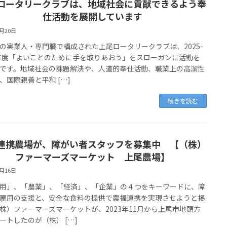
ロータリークラブは、地域社会に貢献できるよう奉
仕活動を展開しています
3月20日
実業人・専門職で構成された上尾ロータリークラブは、2025-
6年度「よいことのために手を取りあおう」をスローガンに活動を
です。地域社会の課題解決や、人道的奉仕活動、職業上の高潔性
、国際親善と平和 […]
続きを読む
連携農場が、障がい者スタッフを募集中 【（株）
ファーマーズマーケット 上尾農場】
3月16日
」、「農業」、「経済」、「企業」の４つをキーワードに、障
雇用の支援と、安全な食料の提供で農福連携を実現させようと掲
株）ファーマーズマーケットが、2023年11月から上尾市地頭方
ートしたのが（株） […]